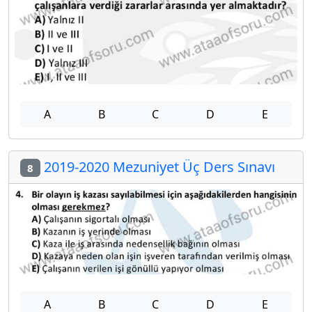
A
B
C
D
E
2019-2020 Mezuniyet Üç Ders Sınavı
8
A
B
C
D
E