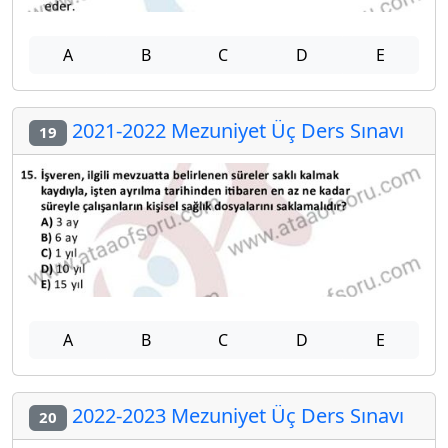
A
B
C
D
E
2021-2022 Mezuniyet Üç Ders Sınavı
19
A
B
C
D
E
2022-2023 Mezuniyet Üç Ders Sınavı
20