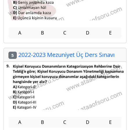
A
B
C
D
E
2022-2023 Mezuniyet Üç Ders Sınavı
5
A
B
C
D
E