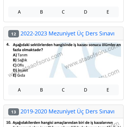
A
B
C
D
E
2022-2023 Mezuniyet Üç Ders Sınavı
12
A
B
C
D
E
2019-2020 Mezuniyet Üç Ders Sınavı
13