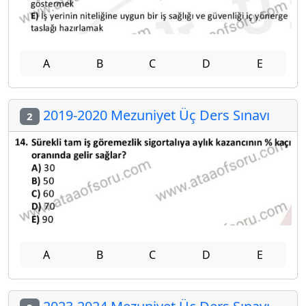
A
B
C
D
E
2019-2020 Mezuniyet Üç Ders Sınavı
2
A
B
C
D
E