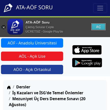
ATA-AÖF SORU
ATA-AÖF Soru
AÇ
Çıkmış Sorular Cepte
ÜCRETSİZ - Google Play'de
AÖF - Anadolu Üniversitesi
AÖL - Açık Lise
AÖO - Açık Ortaokul
Anasayfa
Dersler
İş Kazaları ve İSG'de Temel Önlemler
Mezuniyet Üç Ders Deneme Sınavı (20
Ağustos)