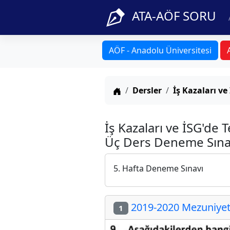
ATA-AÖF SORU
AÖF - Anadolu Üniversitesi
Anasayfa
Dersler
İş Kazaları v
İş Kazaları ve İSG'de
Üç Ders Deneme Sınavı
5. Hafta Deneme Sınavı
2019-2020 Mezuniyet 
1