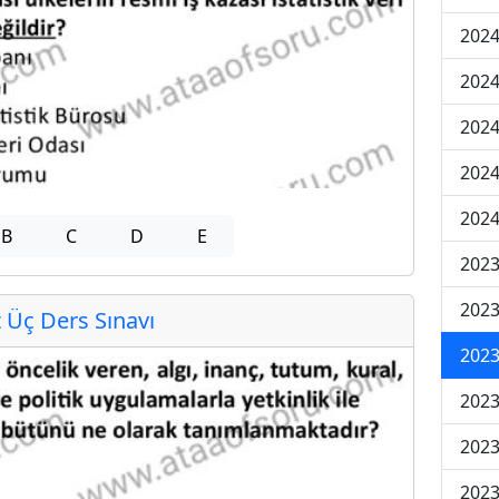
2024
2024
2024
202
202
B
C
D
E
2023
2023
Üç Ders Sınavı
2023
2023
2023
2023