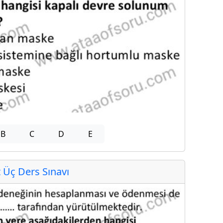
B
C
D
E
Üç Ders Sınavı