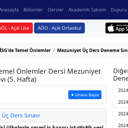
Anasayfa
Bölümler
Dersler
Akademik Takvim
Duyuru 
AÖL - Açık Lise
AÖO - Açık Ortaokul
e İSG'de Temel Önlemler
Mezuniyet Üç Ders Deneme Sına
 Temel Önlemler Dersi Mezuniyet
Diğe
Dene
 (5. Hafta)
2024
Sınava Başla
2024
2024
Üç Ders Sınavı
2024