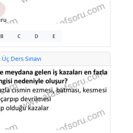
B
C
D
E
Üç Ders Sınavı