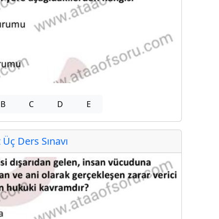
B
C
D
E
Üç Ders Sınavı