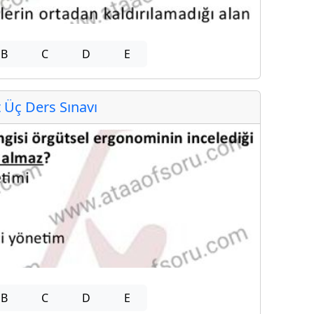
B
C
D
E
Üç Ders Sınavı
B
C
D
E