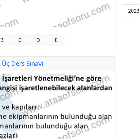
2023
B
C
D
E
Üç Ders Sınavı