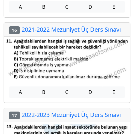
A
B
C
D
E
2021-2022 Mezuniyet Üç Ders Sınavı
16
A
B
C
D
E
2022-2023 Mezuniyet Üç Ders Sınavı
17