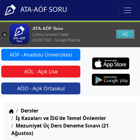
ATA-AÖF SORU
ATA-AÖF Soru
AÇ
Çıkmış Sorular Cepte
ÜCRETSİZ - Google Play'de
AÖF - Anadolu Üniversitesi
AÖL - Açık Lise
AÖO - Açık Ortaokul
Anasayfa
Dersler
İş Kazaları ve İSG'de Temel Önlemler
Mezuniyet Üç Ders Deneme Sınavı (21
Ağustos)