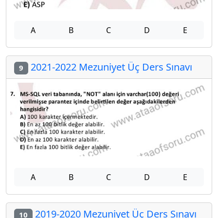
A
B
C
D
E
2021-2022 Mezuniyet Üç Ders Sınavı
9
A
B
C
D
E
2019-2020 Mezuniyet Üç Ders Sınavı
10