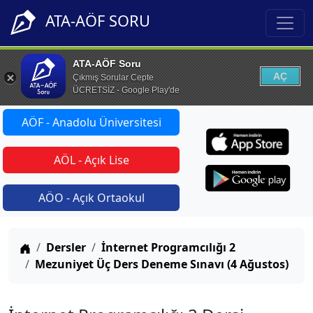
ATA-AÖF SORU
ATA-AÖF Soru
AÇ
Çıkmış Sorular Cepte
ÜCRETSİZ - Google Play'de
AÖF - Anadolu Üniversitesi
AÖL - Açık Lise
AÖO - Açık Ortaokul
Anasayfa
Dersler
İnternet Programcılığı 2
Mezuniyet Üç Ders Deneme Sınavı (4 Ağustos)