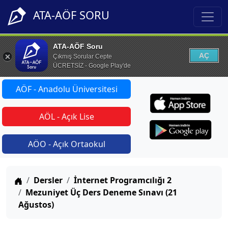
ATA-AÖF SORU
ATA-AÖF Soru
AÇ
Çıkmış Sorular Cepte
ÜCRETSİZ - Google Play'de
AÖF - Anadolu Üniversitesi
AÖL - Açık Lise
AÖO - Açık Ortaokul
Anasayfa
Dersler
İnternet Programcılığı 2
Mezuniyet Üç Ders Deneme Sınavı (21
Ağustos)