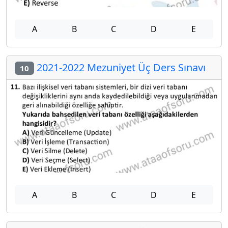
A
B
C
D
E
2021-2022 Mezuniyet Üç Ders Sınavı
10
A
B
C
D
E