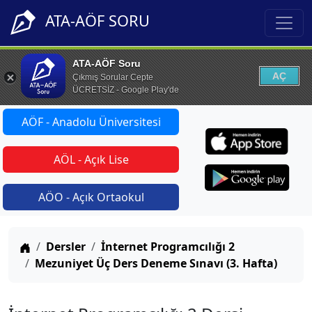
ATA-AÖF SORU
ATA-AÖF Soru
AÇ
Çıkmış Sorular Cepte
ÜCRETSİZ - Google Play'de
AÖF - Anadolu Üniversitesi
AÖL - Açık Lise
AÖO - Açık Ortaokul
Anasayfa
Dersler
İnternet Programcılığı 2
Mezuniyet Üç Ders Deneme Sınavı (3. Hafta)