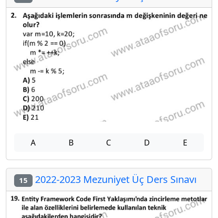
A
B
C
D
E
2022-2023 Mezuniyet Üç Ders Sınavı
15