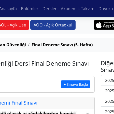
Anasayfa
Bölümler
Dersler
Akademik Takvim
Duyuru 
AÖL - Açık Lise
AÖO - Açık Ortaokul
şan Güvenliği
Final Deneme Sınavı (5. Hafta)
nliği Dersi Final Deneme Sınavı
Diğe
Sınav
2025
Sınava Başla
2025
2025
mi Final Sınavı
2025