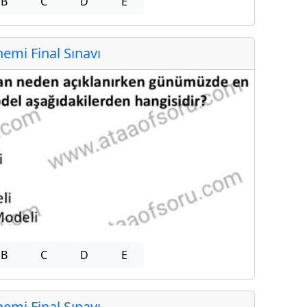
B
C
D
E
mi Final Sınavı
B
C
D
E
mi Final Sınavı