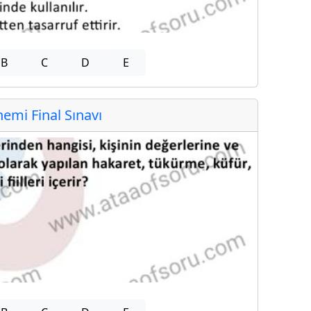
B
C
D
E
mi Final Sınavı