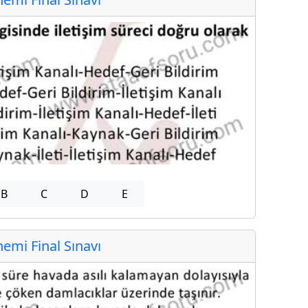
B
C
D
E
mi Final Sınavı