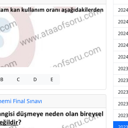
2024
2024
2024
2024
2024
202
B
C
D
E
202
202
mi Final Sınavı
2023
2023
2023