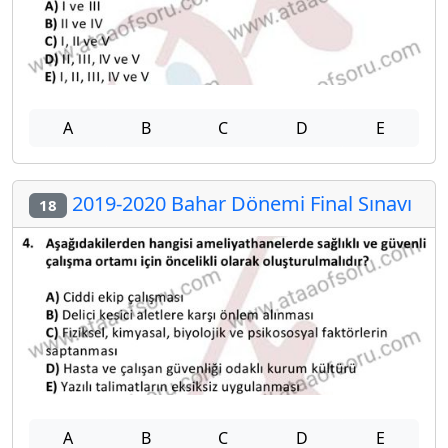
A
B
C
D
E
2019-2020 Bahar Dönemi Final Sınavı
18
A
B
C
D
E