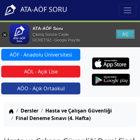
ATA-AÖF SORU
ATA-AÖF Soru
AÇ
Çıkmış Sorular Cepte
ÜCRETSİZ - Google Play'de
AÖF - Anadolu Üniversitesi
AÖL - Açık Lise
AÖO - Açık Ortaokul
Anasayfa
Dersler
Hasta ve Çalışan Güvenliği
Final Deneme Sınavı (4. Hafta)