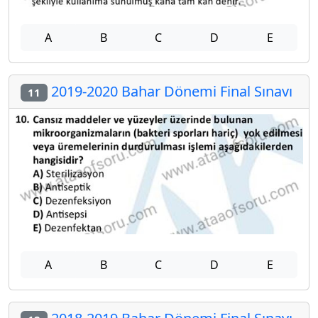
A
B
C
D
E
2019-2020 Bahar Dönemi Final Sınavı
11
A
B
C
D
E