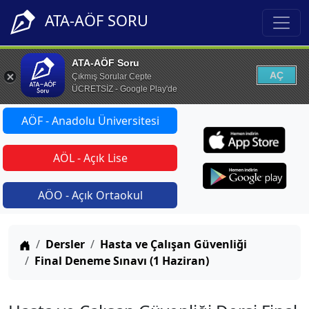
ATA-AÖF SORU
ATA-AÖF Soru
AÇ
Çıkmış Sorular Cepte
ÜCRETSİZ - Google Play'de
AÖF - Anadolu Üniversitesi
AÖL - Açık Lise
AÖO - Açık Ortaokul
Anasayfa
Dersler
Hasta ve Çalışan Güvenliği
Final Deneme Sınavı (1 Haziran)