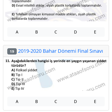
A
B
C
D
E
2019-2020 Bahar Dönemi Final Sınavı
19
A
B
C
D
E