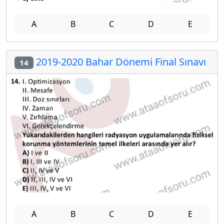
A
B
C
D
E
2019-2020 Bahar Dönemi Final Sınavı
14
A
B
C
D
E