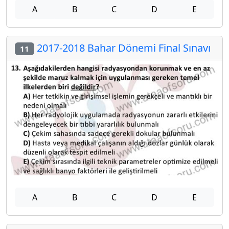
A
B
C
D
E
2017-2018 Bahar Dönemi Final Sınavı
11
A
B
C
D
E