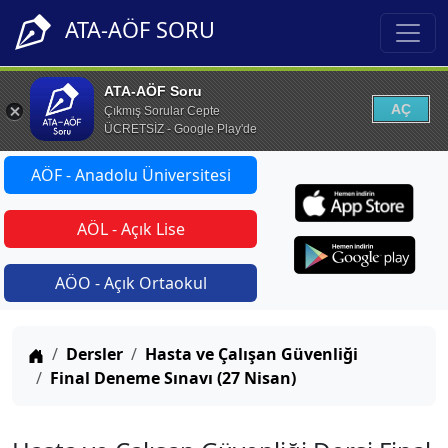
ATA-AÖF SORU
ATA-AÖF Soru
AÇ
Çıkmış Sorular Cepte
ÜCRETSİZ - Google Play'de
AÖF - Anadolu Üniversitesi
AÖL - Açık Lise
AÖO - Açık Ortaokul
Anasayfa
Dersler
Hasta ve Çalışan Güvenliği
Final Deneme Sınavı (27 Nisan)