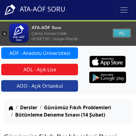
ATA-AÖF SORU
ATA-AÖF Soru
AÇ
Çıkmış Sorular Cepte
ÜCRETSİZ - Google Play'de
AÖF - Anadolu Üniversitesi
AÖL - Açık Lise
AÖO - Açık Ortaokul
Anasayfa
Dersler
Günümüz Fıkıh Problemleri
Bütünleme Deneme Sınavı (14 Şubat)