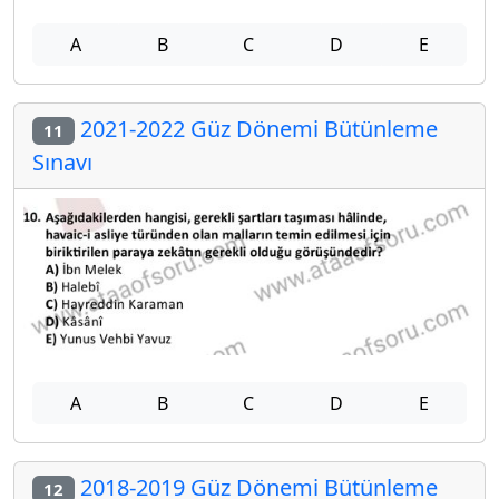
A
B
C
D
E
2021-2022 Güz Dönemi Bütünleme
11
Sınavı
A
B
C
D
E
2018-2019 Güz Dönemi Bütünleme
12