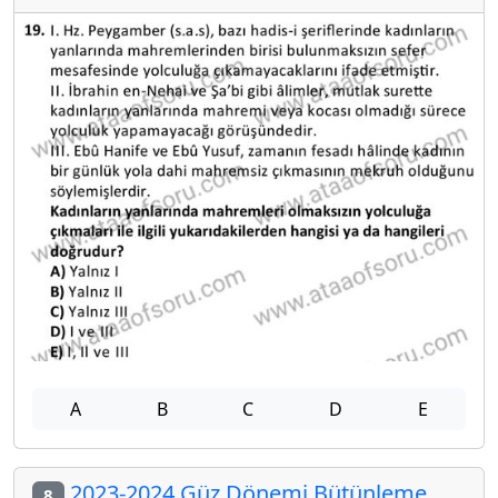
A
B
C
D
E
2023-2024 Güz Dönemi Bütünleme
8