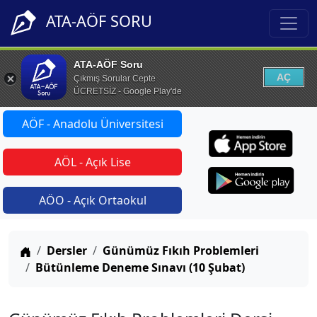
ATA-AÖF SORU
ATA-AÖF Soru
AÇ
Çıkmış Sorular Cepte
ÜCRETSİZ - Google Play'de
AÖF - Anadolu Üniversitesi
AÖL - Açık Lise
AÖO - Açık Ortaokul
Anasayfa
Dersler
Günümüz Fıkıh Problemleri
Bütünleme Deneme Sınavı (10 Şubat)