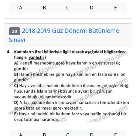
A
B
C
D
E
2018-2019 Güz Dönemi Bütünleme
20
Sınavı
A
B
C
D
E