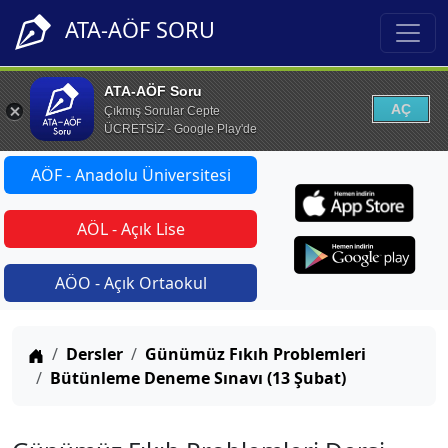
ATA-AÖF SORU
ATA-AÖF Soru
AÇ
Çıkmış Sorular Cepte
ÜCRETSİZ - Google Play'de
AÖF - Anadolu Üniversitesi
AÖL - Açık Lise
AÖO - Açık Ortaokul
Anasayfa
Dersler
Günümüz Fıkıh Problemleri
Bütünleme Deneme Sınavı (13 Şubat)