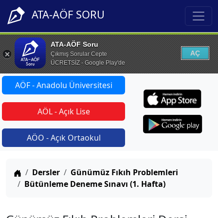
ATA-AÖF SORU
ATA-AÖF Soru
AÇ
Çıkmış Sorular Cepte
ÜCRETSİZ - Google Play'de
AÖF - Anadolu Üniversitesi
AÖL - Açık Lise
AÖO - Açık Ortaokul
Anasayfa
Dersler
Günümüz Fıkıh Problemleri
Bütünleme Deneme Sınavı (1. Hafta)