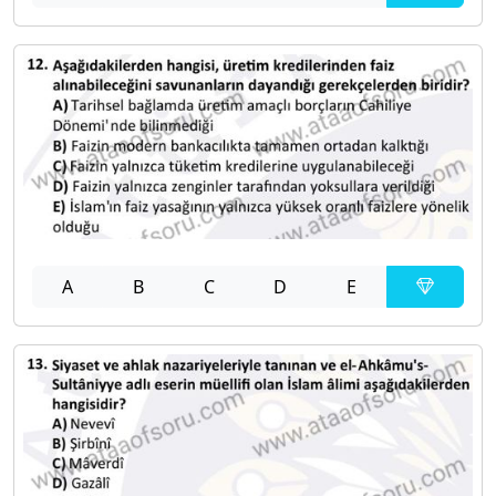
A
B
C
D
E