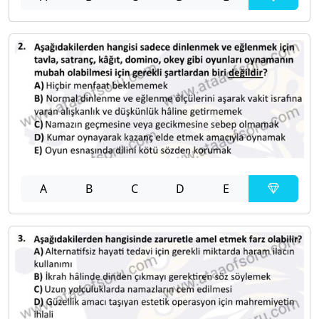
A
B
C
D
E