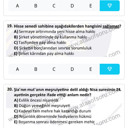
A
B
C
D
E
A
B
C
D
E