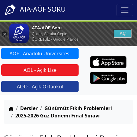
ATA-AÖF SORU
ATA-AÖF Soru
AÇ
Çıkmış Sorular Cepte
ÜCRETSİZ - Google Play'de
AÖF - Anadolu Üniversitesi
AÖL - Açık Lise
AÖO - Açık Ortaokul
Anasayfa
Dersler
Günümüz Fıkıh Problemleri
2025-2026 Güz Dönemi Final Sınavı