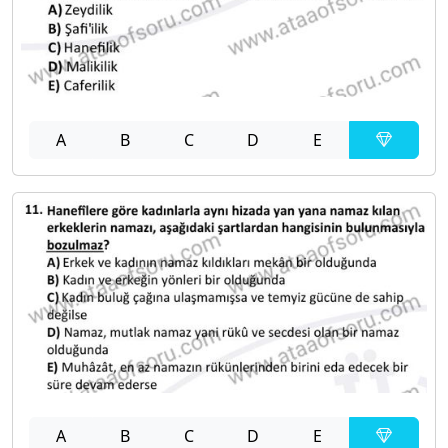
A
B
C
D
E
A
B
C
D
E