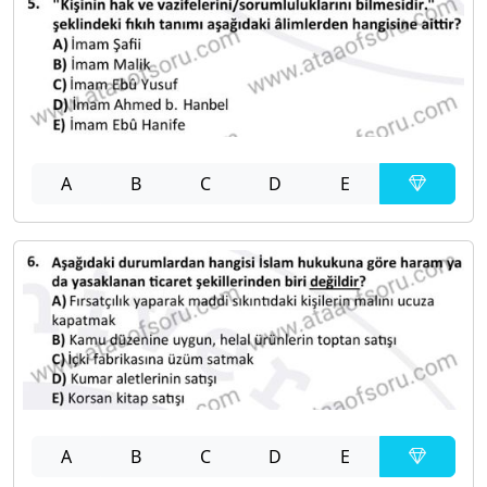
A
B
C
D
E
A
B
C
D
E