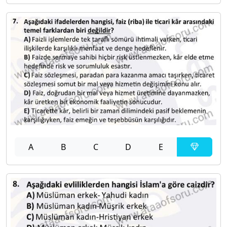
A
B
C
D
E