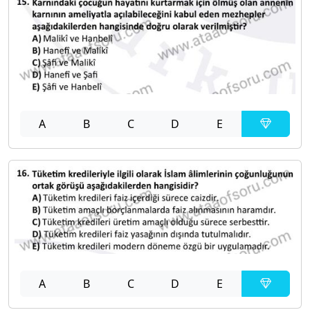
A
B
C
D
E
A
B
C
D
E