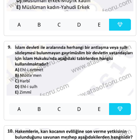
A
B
C
D
E
A
B
C
D
E