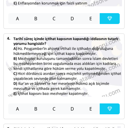
A
B
C
D
E
A
B
C
D
E