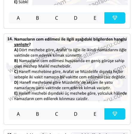
A
B
C
D
E
A
B
C
D
E