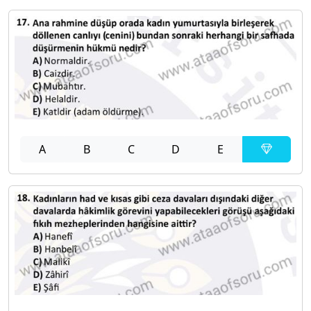
A
B
C
D
E