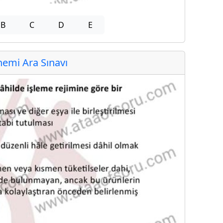
B
C
D
E
emi Ara Sınavı