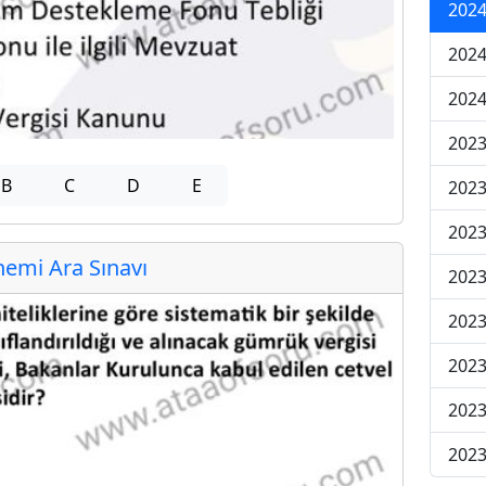
2024
2024
2024
2023
B
C
D
E
2023
2023
emi Ara Sınavı
2023
2023
2023
2023
2023