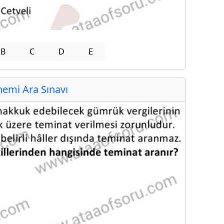
B
C
D
E
emi Ara Sınavı