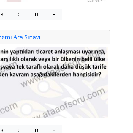
B
C
D
E
emi Ara Sınavı
B
C
D
E