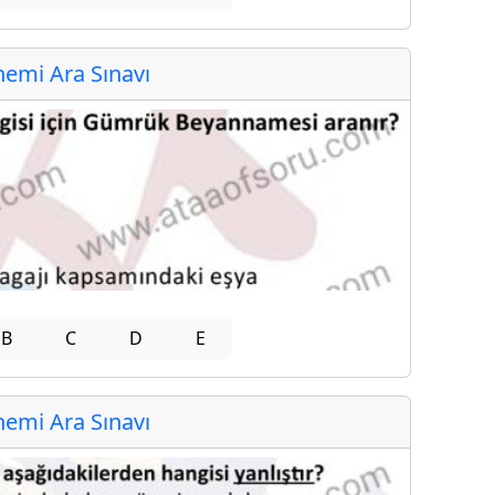
emi Ara Sınavı
B
C
D
E
emi Ara Sınavı