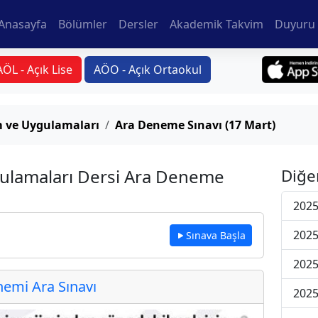
Anasayfa
Bölümler
Dersler
Akademik Takvim
Duyuru 
AÖL - Açık Lise
AÖO - Açık Ortaokul
 ve Uygulamaları
Ara Deneme Sınavı (17 Mart)
ulamaları Dersi Ara Deneme
Diğe
2025
2025
Sınava Başla
2025
emi Ara Sınavı
2025