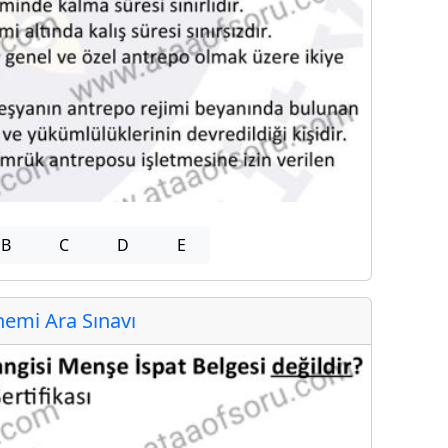
B
C
D
E
emi Ara Sınavı