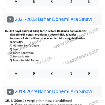
A
B
C
D
E
2021-2022 Bahar Dönemi Ara Sınavı
7
A
B
C
D
E
2018-2019 Bahar Dönemi Ara Sınavı
8