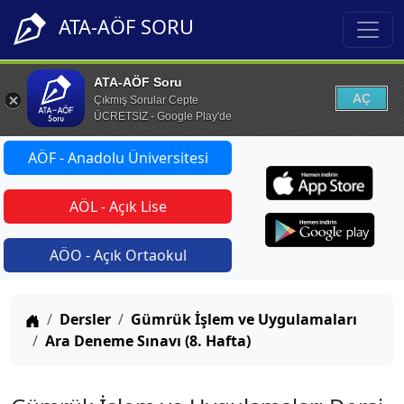
ATA-AÖF SORU
ATA-AÖF Soru
AÇ
Çıkmış Sorular Cepte
ÜCRETSİZ - Google Play'de
AÖF - Anadolu Üniversitesi
AÖL - Açık Lise
AÖO - Açık Ortaokul
Anasayfa
Dersler
Gümrük İşlem ve Uygulamaları
Ara Deneme Sınavı (8. Hafta)