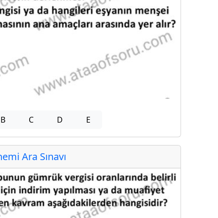
B
C
D
E
emi Ara Sınavı