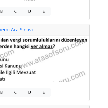
B
C
D
E
emi Ara Sınavı
B
C
D
E