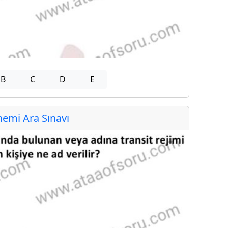
B
C
D
E
emi Ara Sınavı