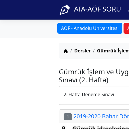
ATA-AÖF SORU
AÖF - Anadolu Üniversitesi
Anasayfa
Dersler
Gümrük İşlem
Gümrük İşlem ve Uyg
Sınavı (2. Hafta)
2. Hafta Deneme Sınavı
2019-2020 Bahar Dön
1