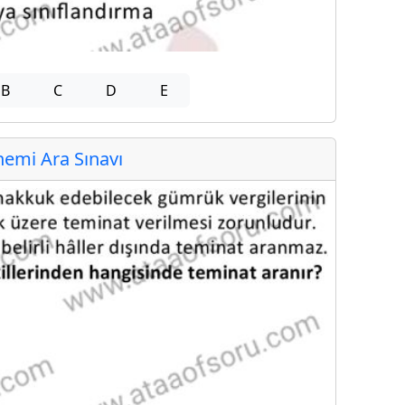
B
C
D
E
emi Ara Sınavı