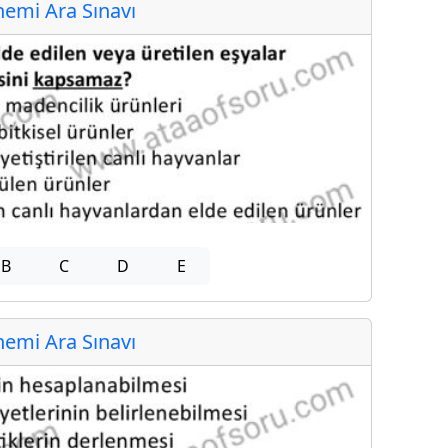
emi Ara Sınavı
B
C
D
E
emi Ara Sınavı