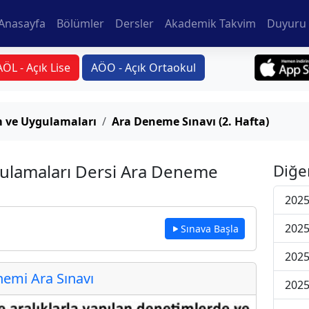
Anasayfa
Bölümler
Dersler
Akademik Takvim
Duyuru 
AÖL - Açık Lise
AÖO - Açık Ortaokul
 ve Uygulamaları
Ara Deneme Sınavı (2. Hafta)
ulamaları Dersi Ara Deneme
Diğe
2025
2025
Sınava Başla
2025
emi Ara Sınavı
2025