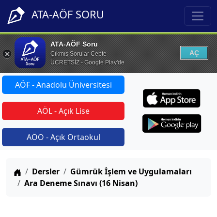
ATA-AÖF SORU
ATA-AÖF Soru
AÇ
Çıkmış Sorular Cepte
ÜCRETSİZ - Google Play'de
AÖF - Anadolu Üniversitesi
AÖL - Açık Lise
AÖO - Açık Ortaokul
Anasayfa
Dersler
Gümrük İşlem ve Uygulamaları
Ara Deneme Sınavı (16 Nisan)