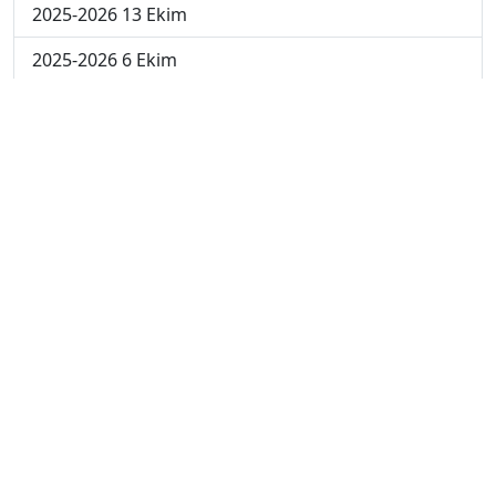
2025-2026 13 Ekim
2025-2026 6 Ekim
2024-2025 29 Kasım
2024-2025 28 Kasım
2024-2025 27 Kasım
2024-2025 26 Kasım
2024-2025 25 Kasım
2024-2025 5. Hafta
2024-2025 4. Hafta
2024-2025 3. Hafta
2024-2025 2. Hafta