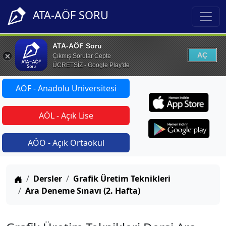
ATA-AÖF SORU
ATA-AÖF Soru
AÇ
Çıkmış Sorular Cepte
ÜCRETSİZ - Google Play'de
AÖF - Anadolu Üniversitesi
AÖL - Açık Lise
AÖO - Açık Ortaokul
Anasayfa
Dersler
Grafik Üretim Teknikleri
Ara Deneme Sınavı (2. Hafta)