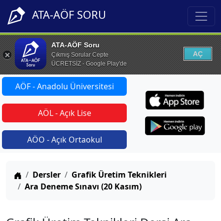
ATA-AÖF SORU
ATA-AÖF Soru
AÇ
Çıkmış Sorular Cepte
ÜCRETSİZ - Google Play'de
AÖF - Anadolu Üniversitesi
AÖL - Açık Lise
AÖO - Açık Ortaokul
Anasayfa
Dersler
Grafik Üretim Teknikleri
Ara Deneme Sınavı (20 Kasım)