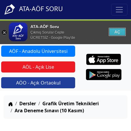
ATA-AÖF SORU
ATA-AÖF Soru
AÇ
Çıkmış Sorular Cepte
ÜCRETSİZ - Google Play'de
AÖF - Anadolu Üniversitesi
AÖL - Açık Lise
AÖO - Açık Ortaokul
Anasayfa
Dersler
Grafik Üretim Teknikleri
Ara Deneme Sınavı (10 Kasım)