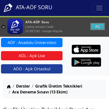
ATA-AÖF SORU
ATA-AÖF Soru
AÇ
Çıkmış Sorular Cepte
ÜCRETSİZ - Google Play'de
AÖF - Anadolu Üniversitesi
AÖL - Açık Lise
AÖO - Açık Ortaokul
Anasayfa
Dersler
Grafik Üretim Teknikleri
Ara Deneme Sınavı (13 Ekim)