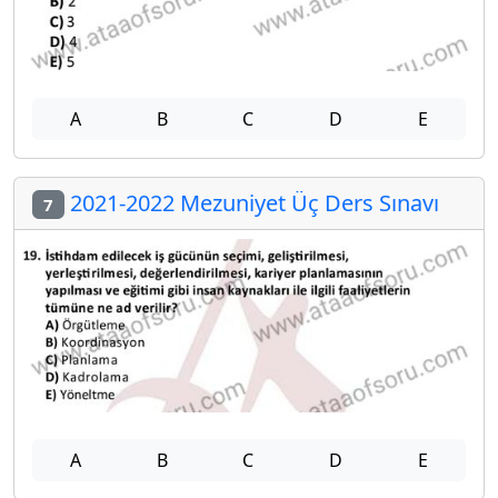
A
B
C
D
E
2021-2022 Mezuniyet Üç Ders Sınavı
7
A
B
C
D
E