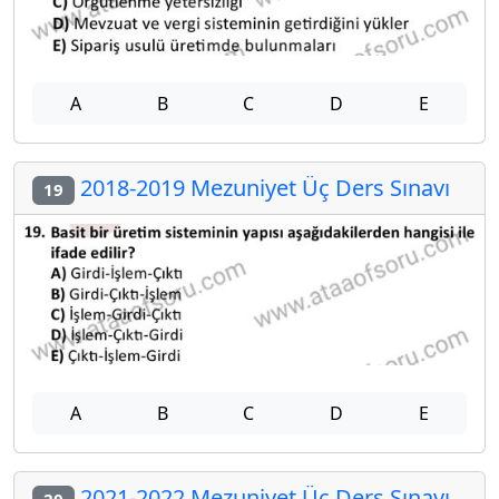
A
B
C
D
E
2018-2019 Mezuniyet Üç Ders Sınavı
19
A
B
C
D
E
2021-2022 Mezuniyet Üç Ders Sınavı
20