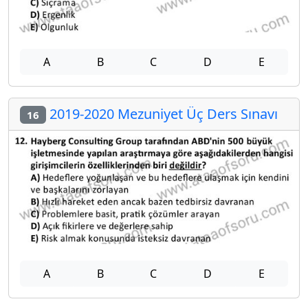
A
B
C
D
E
2019-2020 Mezuniyet Üç Ders Sınavı
16
A
B
C
D
E