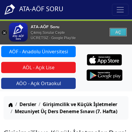
ATA-AÖF SORU
ATA-AÖF Soru
AÇ
Çıkmış Sorular Cepte
ÜCRETSİZ - Google Play'de
AÖF - Anadolu Üniversitesi
AÖL - Açık Lise
AÖO - Açık Ortaokul
Anasayfa
Dersler
Girişimcilik ve Küçük İşletmeler
Mezuniyet Üç Ders Deneme Sınavı (7. Hafta)