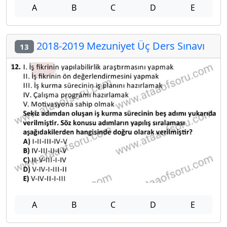
A
B
C
D
E
2018-2019 Mezuniyet Üç Ders Sınavı
13
A
B
C
D
E