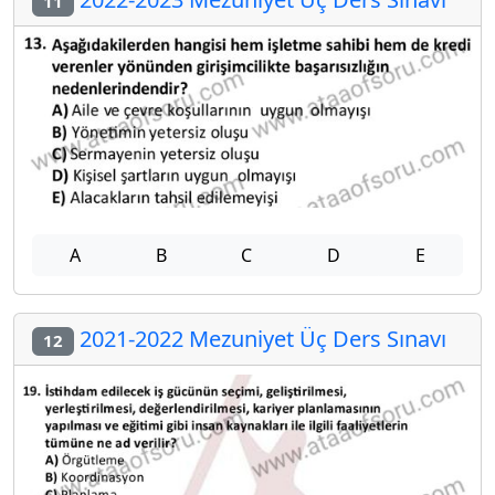
11
A
B
C
D
E
2021-2022 Mezuniyet Üç Ders Sınavı
12