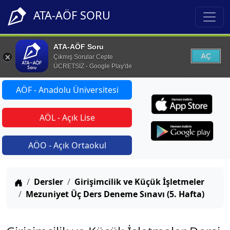
ATA-AÖF SORU
ATA-AÖF Soru
AÇ
Çıkmış Sorular Cepte
ÜCRETSİZ - Google Play'de
AÖF - Anadolu Üniversitesi
AÖL - Açık Lise
AÖO - Açık Ortaokul
Anasayfa
Dersler
Girişimcilik ve Küçük İşletmeler
Mezuniyet Üç Ders Deneme Sınavı (5. Hafta)