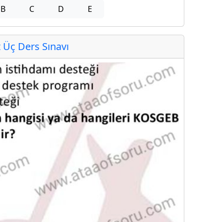
B
C
D
E
Üç Ders Sınavı