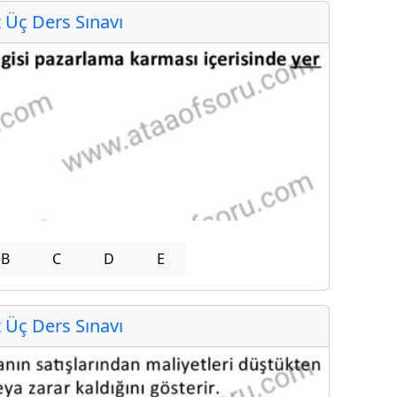
Üç Ders Sınavı
B
C
D
E
Üç Ders Sınavı