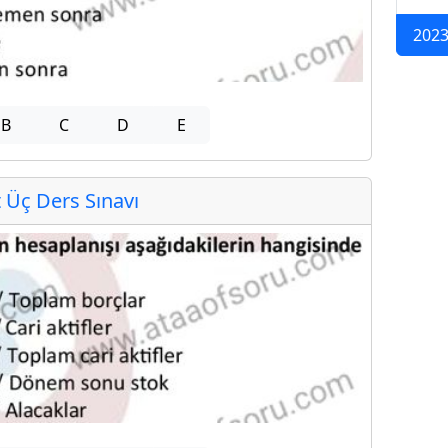
2023
B
C
D
E
Üç Ders Sınavı