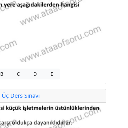
B
C
D
E
Üç Ders Sınavı