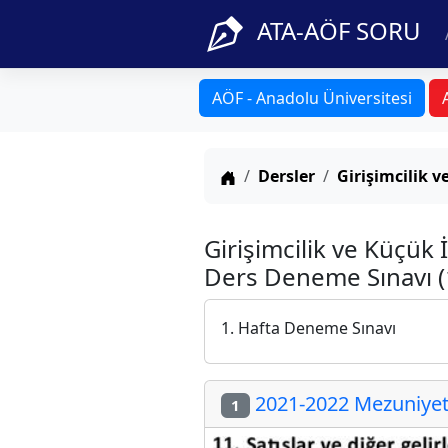
ATA-AÖF SORU
AÖF - Anadolu Üniversitesi
Anasayfa
Dersler
Girişimcilik v
Girişimcilik ve Küçük
Ders Deneme Sınavı (1
1. Hafta Deneme Sınavı
2021-2022 Mezuniyet 
1