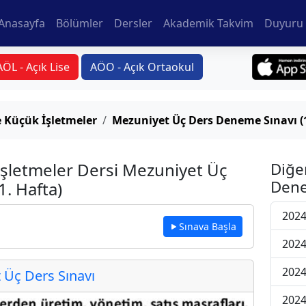
Anasayfa
Bölümler
Dersler
Akademik Takvim
Duyuru 
AÖL - Açık Lise
AÖO - Açık Ortaokul
e Küçük İşletmeler
Mezuniyet Üç Ders Deneme Sınavı (1
 İşletmeler Dersi Mezuniyet Üç
Diğe
Dene
. Hafta)
2024
Sınava Başla
2024
2024
Üç Ders Sınavı
2024