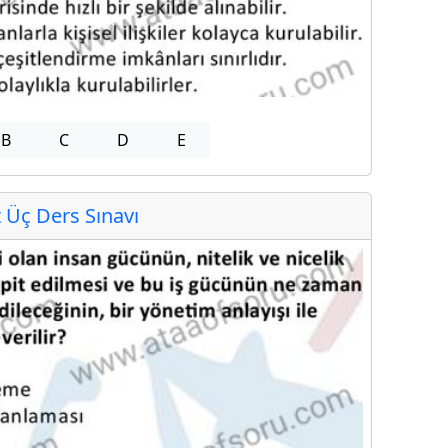
B
C
D
E
Üç Ders Sınavı