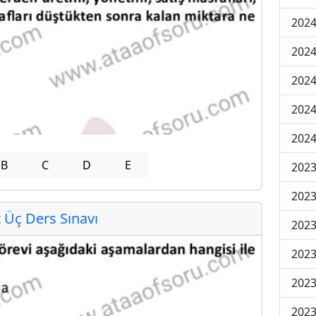
2024
2024
2024
202
202
B
C
D
E
2023
2023
Üç Ders Sınavı
2023
2023
2023
2023