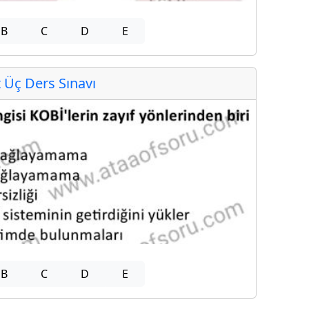
B
C
D
E
Üç Ders Sınavı
B
C
D
E