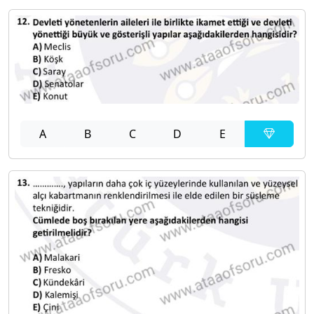
A
B
C
D
E