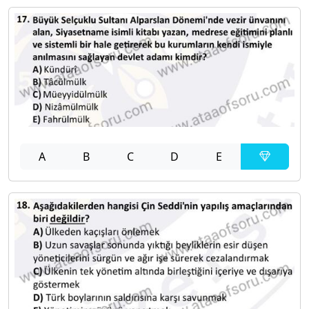
A
B
C
D
E