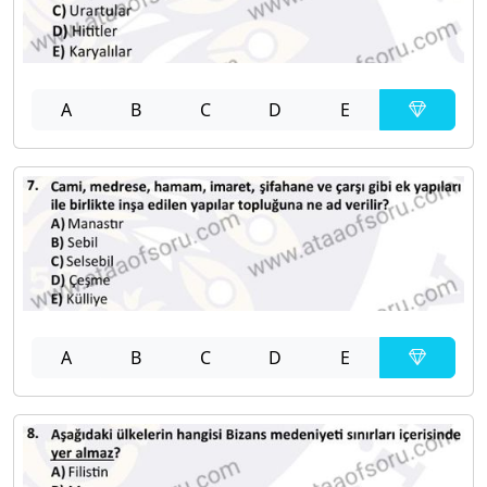
A
B
C
D
E
A
B
C
D
E