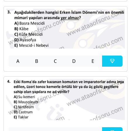
A
B
C
D
E