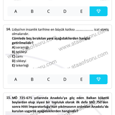
A
B
C
D
E
A
B
C
D
E