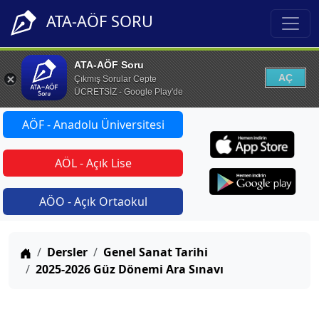
ATA-AÖF SORU
ATA-AÖF Soru
AÇ
Çıkmış Sorular Cepte
ÜCRETSİZ - Google Play'de
AÖF - Anadolu Üniversitesi
AÖL - Açık Lise
AÖO - Açık Ortaokul
Anasayfa
Dersler
Genel Sanat Tarihi
2025-2026 Güz Dönemi Ara Sınavı