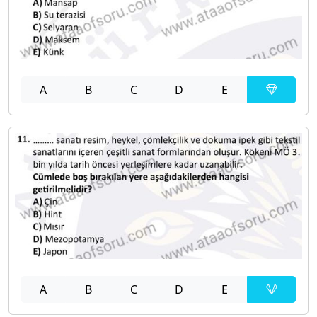
A
B
C
D
E
A
B
C
D
E