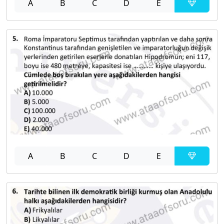
A
B
C
D
E
A
B
C
D
E