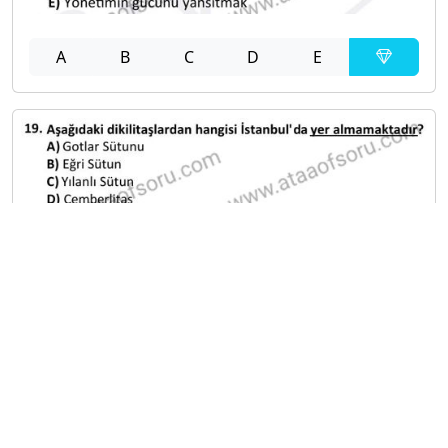
A
B
C
D
E
A
B
C
D
E