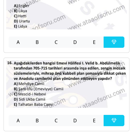
A
B
C
D
E
A
B
C
D
E