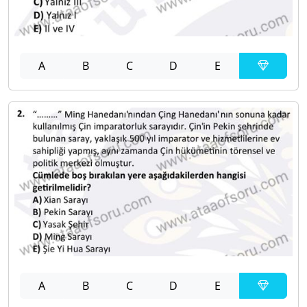
A
B
C
D
E
A
B
C
D
E