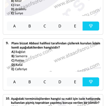
A
B
C
D
E
A
B
C
D
E