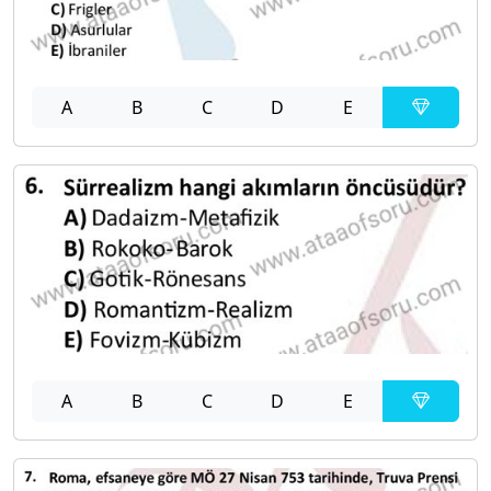
A
B
C
D
E
A
B
C
D
E