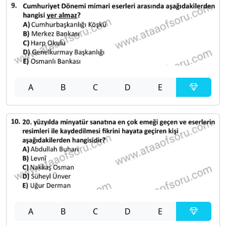
A
B
C
D
E
A
B
C
D
E