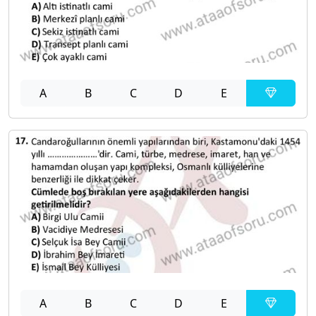
A
B
C
D
E
A
B
C
D
E