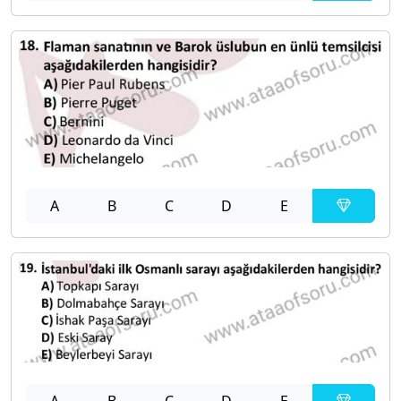
A
B
C
D
E
A
B
C
D
E