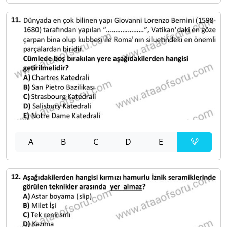
A
B
C
D
E