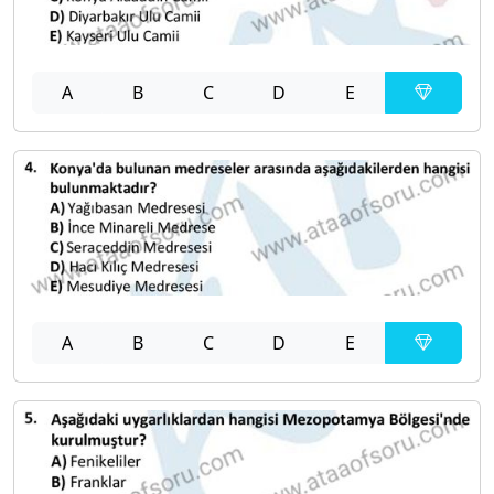
A
B
C
D
E
A
B
C
D
E