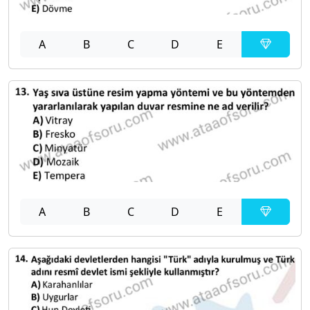
A
B
C
D
E
A
B
C
D
E