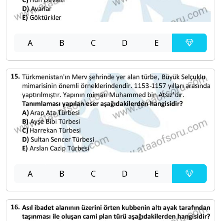
A
B
C
D
E
A
B
C
D
E