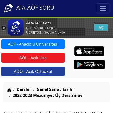
ATA-AÖF SORU
ATA-AÖF Soru
AÇ
Çıkmış Sorular Cepte
ÜCRETSİZ - Google Play'de
AÖF - Anadolu Üniversitesi
AÖL - Açık Lise
AÖO - Açık Ortaokul
Anasayfa
Dersler
Genel Sanat Tarihi
2022-2023 Mezuniyet Üç Ders Sınavı