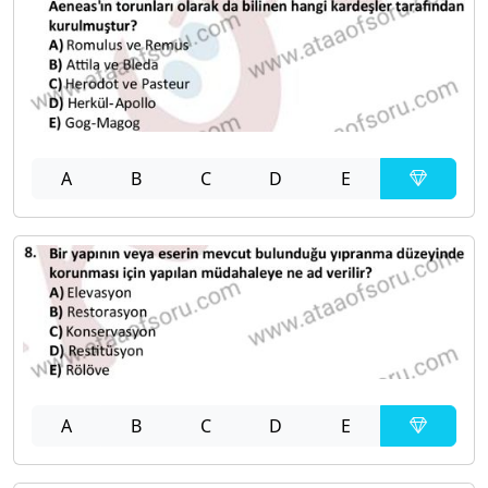
A
B
C
D
E
A
B
C
D
E