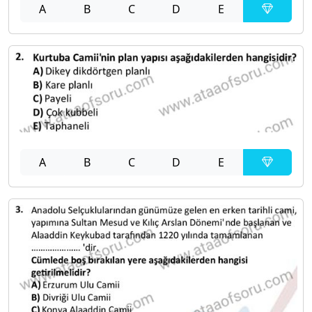
A
B
C
D
E
A
B
C
D
E