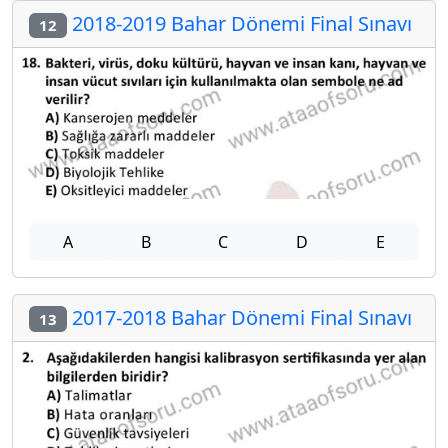
2018-2019 Bahar Dönemi Final Sınavı
12
A
B
C
D
E
2017-2018 Bahar Dönemi Final Sınavı
13