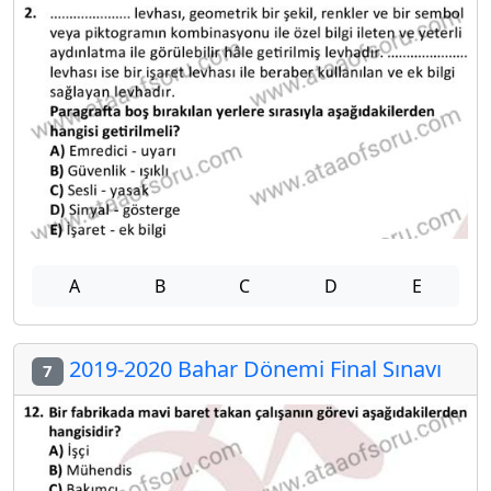
A
B
C
D
E
2019-2020 Bahar Dönemi Final Sınavı
7