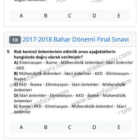
A
B
C
D
E
2017-2018 Bahar Dönemi Final Sınavı
18
A
B
C
D
E