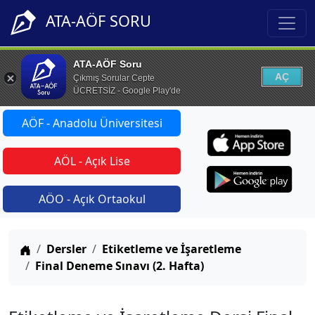
ATA-AÖF SORU
ATA-AÖF Soru
AÇ
Çıkmış Sorular Cepte
ÜCRETSİZ - Google Play'de
AÖF - Anadolu Üniversitesi
AÖL - Açık Lise
AÖO - Açık Ortaokul
Anasayfa
Dersler
Etiketleme ve İşaretleme
Final Deneme Sınavı (2. Hafta)