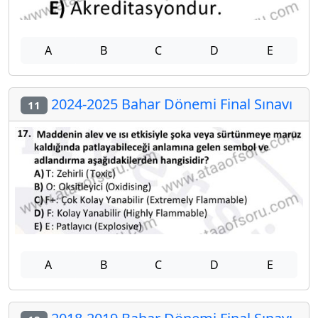
A
B
C
D
E
2024-2025 Bahar Dönemi Final Sınavı
11
A
B
C
D
E