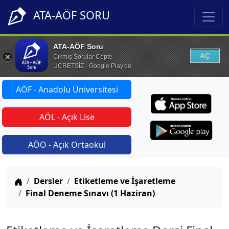
ATA-AÖF SORU
ATA-AÖF Soru
AÇ
Çıkmış Sorular Cepte
ÜCRETSİZ - Google Play'de
AÖF - Anadolu Üniversitesi
AÖL - Açık Lise
AÖO - Açık Ortaokul
Anasayfa
Dersler
Etiketleme ve İşaretleme
Final Deneme Sınavı (1 Haziran)