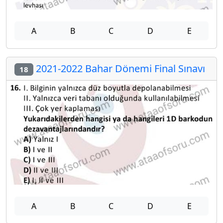
A
B
C
D
E
2021-2022 Bahar Dönemi Final Sınavı
18
A
B
C
D
E