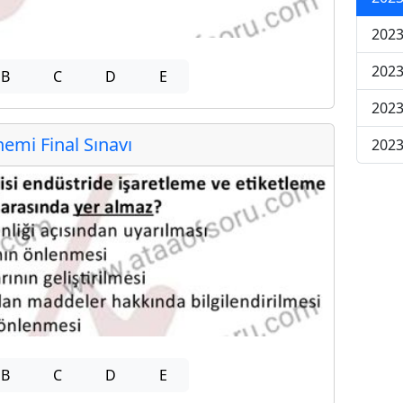
2023
2023
B
C
D
E
2023
mi Final Sınavı
2023
B
C
D
E