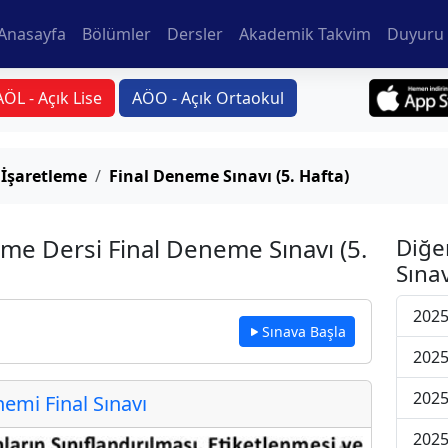
Anasayfa
Bölümler
Dersler
Akademik Takvim
Duyuru 
AÖL - Açık Lise
AÖO - Açık Ortaokul
 İşaretleme
Final Deneme Sınavı (5. Hafta)
eme Dersi Final Deneme Sınavı (5.
Diğe
Sınav
2025
Sınava Başla
2025
2025
mi Final Sınavı
2025