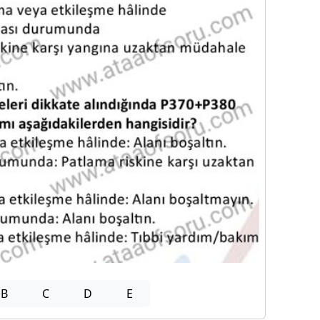
B
C
D
E