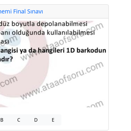
mi Final Sınavı
B
C
D
E