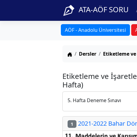
ATA-AÖF SORU
AÖF - Anadolu Üniversitesi
Anasayfa
Dersler
Etiketleme ve
Etiketleme ve İşaretl
Hafta)
5. Hafta Deneme Sınavı
2021-2022 Bahar Döne
1