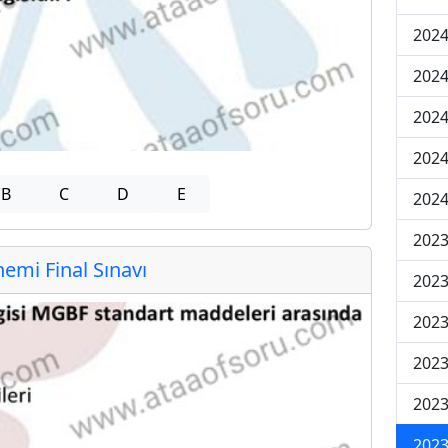
2024
2024
2024
2024
B
C
D
E
2024
202
mi Final Sınavı
202
202
2023
2023
2023