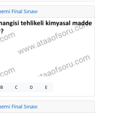
mi Final Sınavı
B
C
D
E
mi Final Sınavı