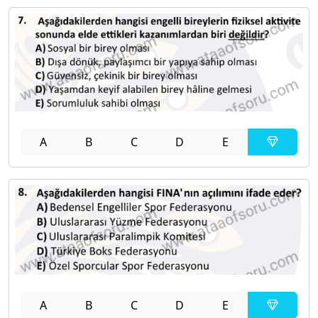
A
B
C
D
E
A
B
C
D
E