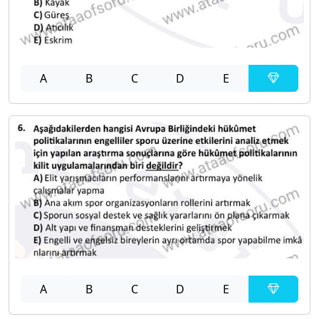
A
B
C
D
E
A
B
C
D
E