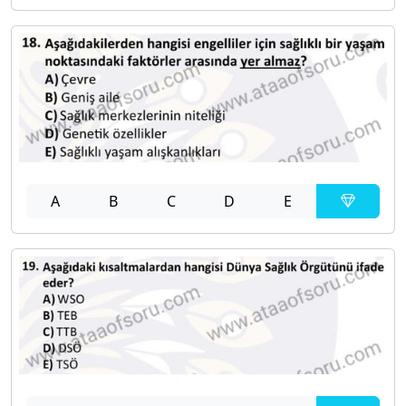
A
B
C
D
E