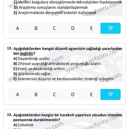
A
B
C
D
E
A
B
C
D
E