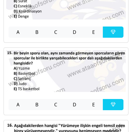
A
B
C
D
E
A
B
C
D
E