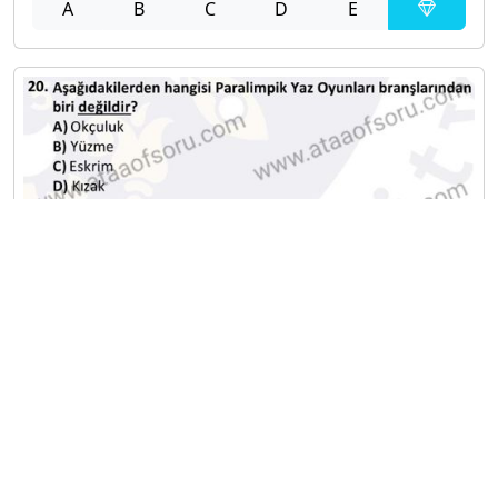
A
B
C
D
E
A
B
C
D
E
Diğer Sınavlar
2022-2023 Güz Dönemi Final Sınavı
2022-2023 Güz Dönemi Ara Sınavı
2022-2023 Yaz Okulu Dönemi Mezuniyet Üç Ders
Sınavı