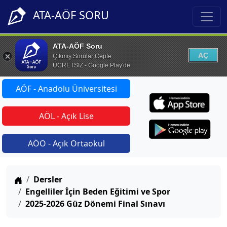
ATA-AÖF SORU
ATA-AÖF Soru
AÇ
Çıkmış Sorular Cepte
ÜCRETSİZ - Google Play'de
AÖF - Anadolu Üniversitesi
AÖL - Açık Lise
AÖO - Açık Ortaokul
Anasayfa
Dersler
Engelliler İçin Beden Eğitimi ve Spor
2025-2026 Güz Dönemi Final Sınavı