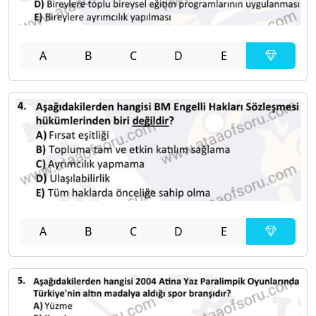
A
B
C
D
E
A
B
C
D
E