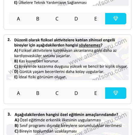
A
B
C
D
E
A
B
C
D
E