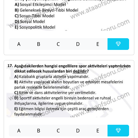
A
B
C
D
E
A
B
C
D
E