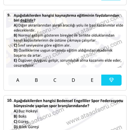
A
B
C
D
E