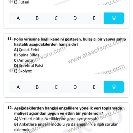
A
B
C
D
E
A
B
C
D
E