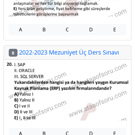
A
B
C
D
E
2022-2023 Mezuniyet Üç Ders Sınavı
8
A
B
C
D
E