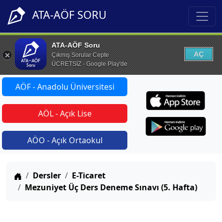
ATA-AÖF SORU
ATA-AÖF Soru
AÇ
Çıkmış Sorular Cepte
ÜCRETSİZ - Google Play'de
AÖF - Anadolu Üniversitesi
AÖL - Açık Lise
AÖO - Açık Ortaokul
Anasayfa
Dersler
E-Ticaret
Mezuniyet Üç Ders Deneme Sınavı (5. Hafta)