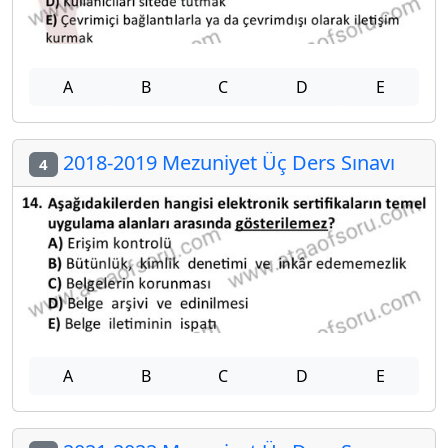
A
B
C
D
E
2018-2019 Mezuniyet Üç Ders Sınavı
4
A
B
C
D
E