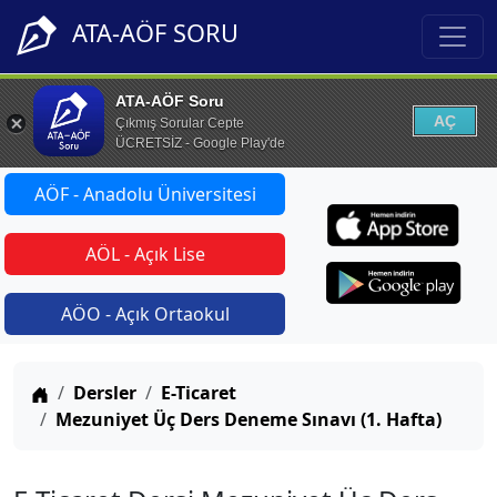
ATA-AÖF SORU
ATA-AÖF Soru
AÇ
Çıkmış Sorular Cepte
ÜCRETSİZ - Google Play'de
AÖF - Anadolu Üniversitesi
AÖL - Açık Lise
AÖO - Açık Ortaokul
Anasayfa
Dersler
E-Ticaret
Mezuniyet Üç Ders Deneme Sınavı (1. Hafta)