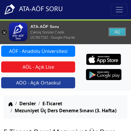
ATA-AÖF SORU
ATA-AÖF Soru
AÇ
Çıkmış Sorular Cepte
ÜCRETSİZ - Google Play'de
AÖF - Anadolu Üniversitesi
AÖL - Açık Lise
AÖO - Açık Ortaokul
Anasayfa
Dersler
E-Ticaret
Mezuniyet Üç Ders Deneme Sınavı (3. Hafta)