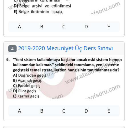
A
B
C
D
E
2019-2020 Mezuniyet Üç Ders Sınavı
4
A
B
C
D
E