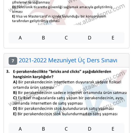
A
B
C
D
E
2021-2022 Mezuniyet Üç Ders Sınavı
7
A
B
C
D
E