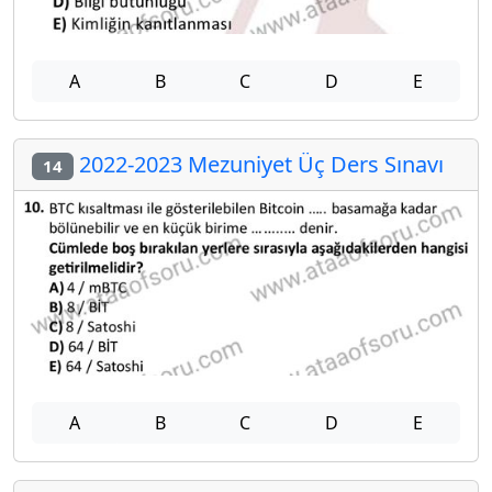
A
B
C
D
E
2022-2023 Mezuniyet Üç Ders Sınavı
14
A
B
C
D
E