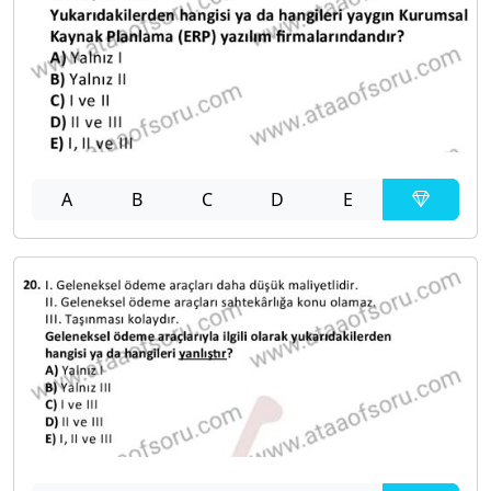
A
B
C
D
E