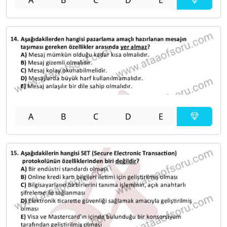
A
B
C
D
E