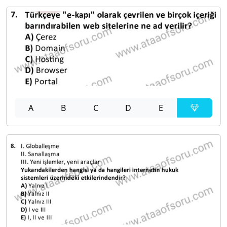
A
B
C
D
E