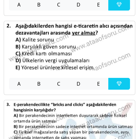
A
B
C
D
E
A
B
C
D
E