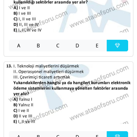
A
B
C
D
E
A
B
C
D
E