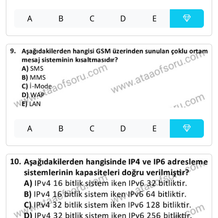
A
B
C
D
E
A
B
C
D
E