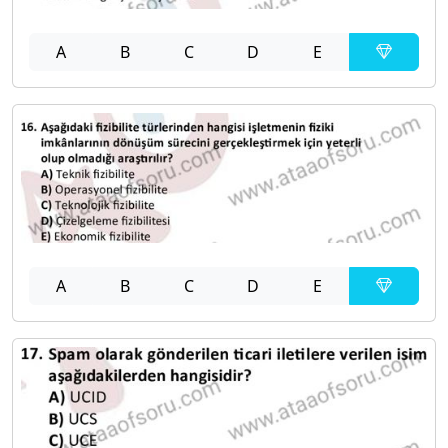
A
B
C
D
E
A
B
C
D
E