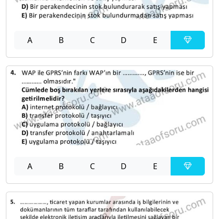
A
B
C
D
E
A
B
C
D
E