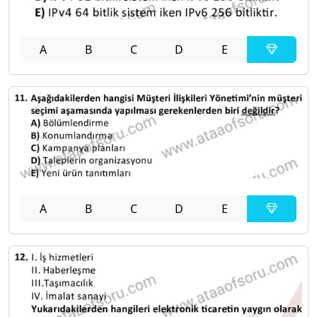
A
B
C
D
E
A
B
C
D
E