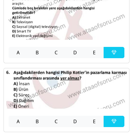
A
B
C
D
E
A
B
C
D
E