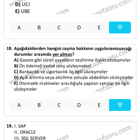
A
B
C
D
E
A
B
C
D
E