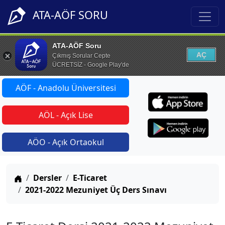
ATA-AÖF SORU
ATA-AÖF Soru
AÇ
Çıkmış Sorular Cepte
ÜCRETSİZ - Google Play'de
AÖF - Anadolu Üniversitesi
AÖL - Açık Lise
AÖO - Açık Ortaokul
Anasayfa
Dersler
E-Ticaret
2021-2022 Mezuniyet Üç Ders Sınavı