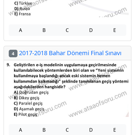
A
B
C
D
E
2017-2018 Bahar Dönemi Final Sınavı
4
A
B
C
D
E