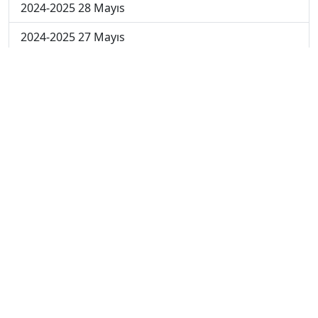
2024-2025 28 Mayıs
2024-2025 27 Mayıs
2024-2025 26 Mayıs
2024-2025 19 Mayıs
2024-2025 12 Mayıs
2024-2025 5 Mayıs
2024-2025 28 Nisan
2024-2025 21 Nisan
2024-2025 14 Nisan
2023-2024 Cuma
2023-2024 Perşembe