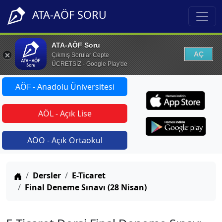
ATA-AÖF SORU
ATA-AÖF Soru
AÇ
Çıkmış Sorular Cepte
ÜCRETSİZ - Google Play'de
AÖF - Anadolu Üniversitesi
AÖL - Açık Lise
AÖO - Açık Ortaokul
Anasayfa
Dersler
E-Ticaret
Final Deneme Sınavı (28 Nisan)