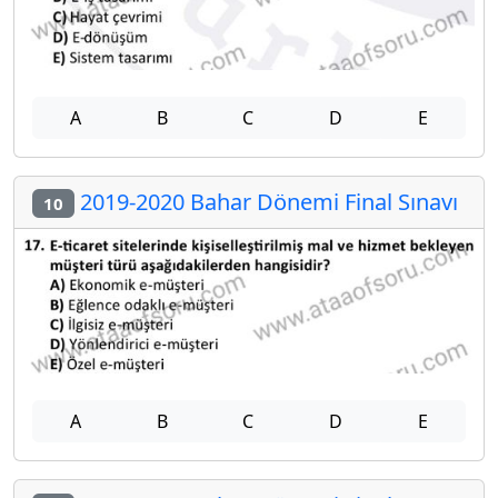
A
B
C
D
E
2019-2020 Bahar Dönemi Final Sınavı
10
A
B
C
D
E