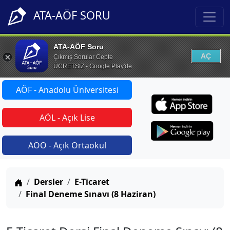
ATA-AÖF SORU
ATA-AÖF Soru
AÇ
Çıkmış Sorular Cepte
ÜCRETSİZ - Google Play'de
AÖF - Anadolu Üniversitesi
AÖL - Açık Lise
AÖO - Açık Ortaokul
Anasayfa
Dersler
E-Ticaret
Final Deneme Sınavı (8 Haziran)