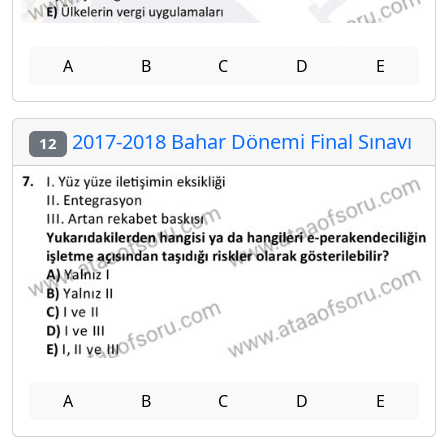
A
B
C
D
E
2017-2018 Bahar Dönemi Final Sınavı
12
A
B
C
D
E