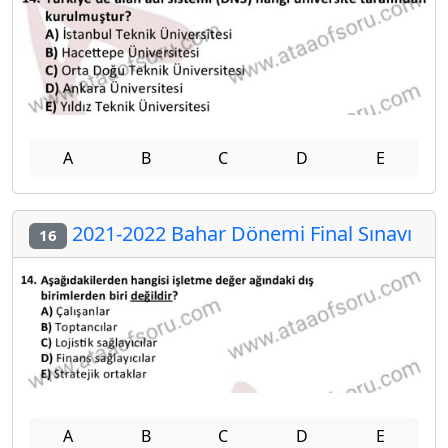
A
B
C
D
E
2021-2022 Bahar Dönemi Final Sınavı
16
A
B
C
D
E