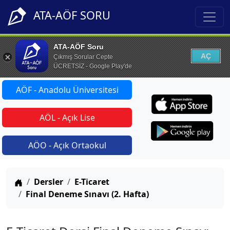
ATA-AÖF SORU
ATA-AÖF Soru
AÇ
Çıkmış Sorular Cepte
ÜCRETSİZ - Google Play'de
AÖF - Anadolu Üniversitesi
AÖL - Açık Lise
AÖO - Açık Ortaokul
Anasayfa
Dersler
E-Ticaret
Final Deneme Sınavı (2. Hafta)