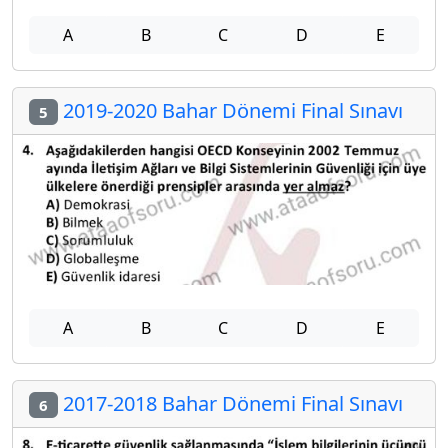
A
B
C
D
E
2019-2020 Bahar Dönemi Final Sınavı
5
A
B
C
D
E
2017-2018 Bahar Dönemi Final Sınavı
6