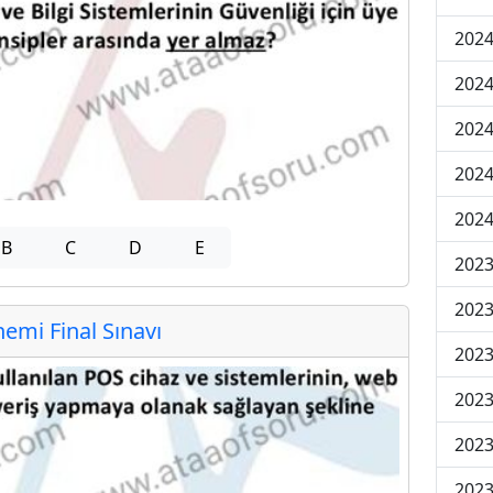
2024
2024
2024
2024
2024
B
C
D
E
202
202
mi Final Sınavı
202
2023
2023
2023