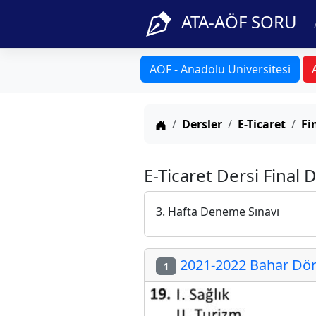
ATA-AÖF SORU
AÖF - Anadolu Üniversitesi
Anasayfa
Dersler
E-Ticaret
Fi
E-Ticaret Dersi Final 
3. Hafta Deneme Sınavı
2021-2022 Bahar Döne
1