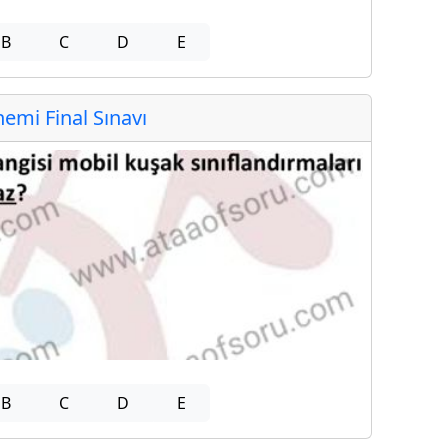
B
C
D
E
mi Final Sınavı
B
C
D
E