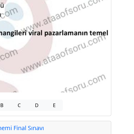
B
C
D
E
mi Final Sınavı