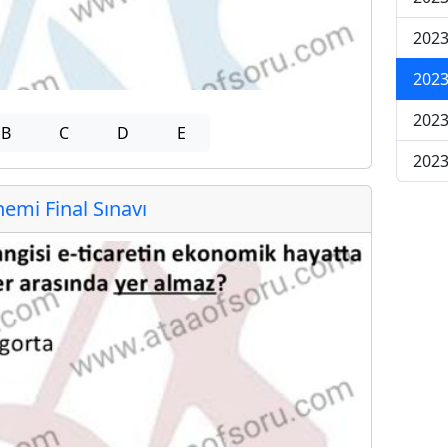
2023
2023
2023
B
C
D
E
2023
mi Final Sınavı