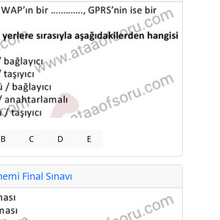
B
C
D
E
mi Final Sınavı