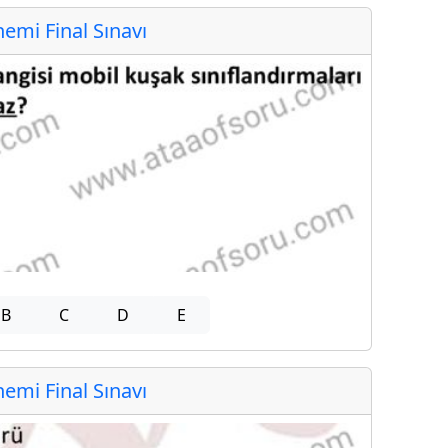
mi Final Sınavı
B
C
D
E
mi Final Sınavı