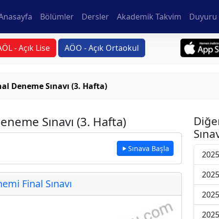
Anasayfa
Bölümler
Dersler
Akademik Takvim
Duyuru 
AÖL - Açık Lise
AÖO - Açık Ortaokul
nal Deneme Sınavı (3. Hafta)
Deneme Sınavı (3. Hafta)
Diğe
Sınav
Sınava Başla
2025
2025
mi Final Sınavı
2025
2025