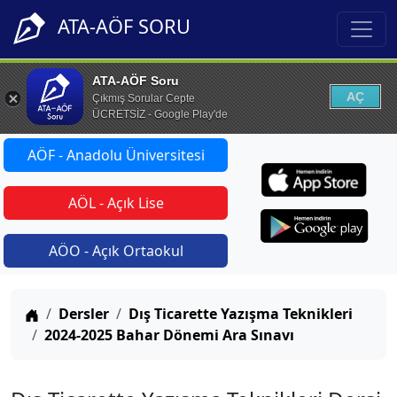
ATA-AÖF SORU
ATA-AÖF Soru
AÇ
Çıkmış Sorular Cepte
ÜCRETSİZ - Google Play'de
AÖF - Anadolu Üniversitesi
AÖL - Açık Lise
AÖO - Açık Ortaokul
Anasayfa
Dersler
Dış Ticarette Yazışma Teknikleri
2024-2025 Bahar Dönemi Ara Sınavı