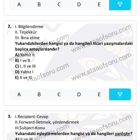
A
B
C
D
E
A
B
C
D
E