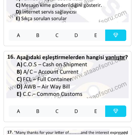
A
B
C
D
E
A
B
C
D
E