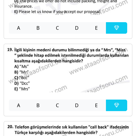
A
B
C
D
E
A
B
C
D
E