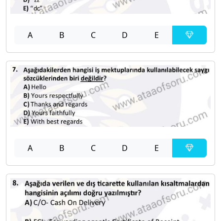
A
B
C
D
E
A
B
C
D
E