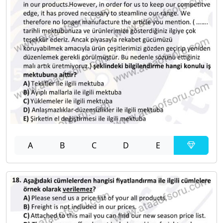
A
B
C
D
E