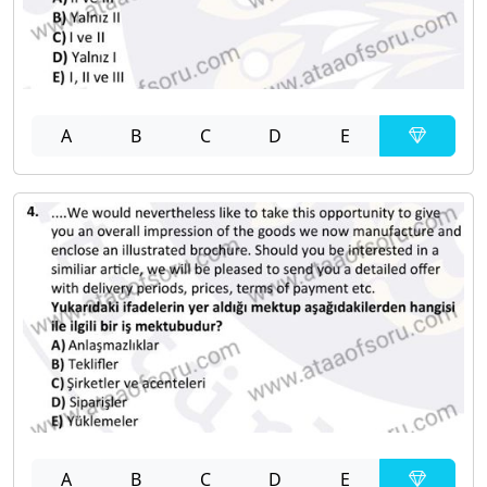
A
B
C
D
E
A
B
C
D
E