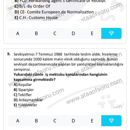
A
B
C
D
E
A
B
C
D
E