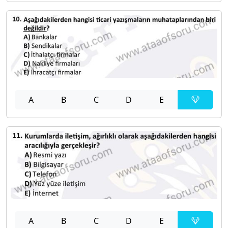
A
B
C
D
E
A
B
C
D
E