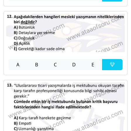
A
B
C
D
E