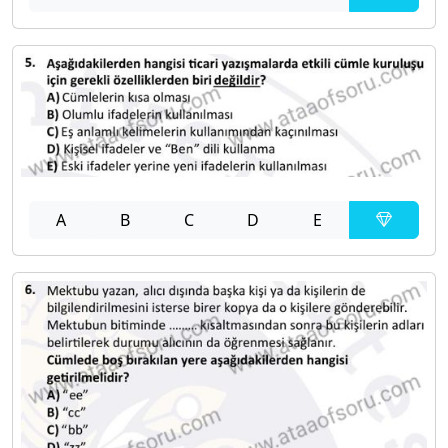
A
B
C
D
E