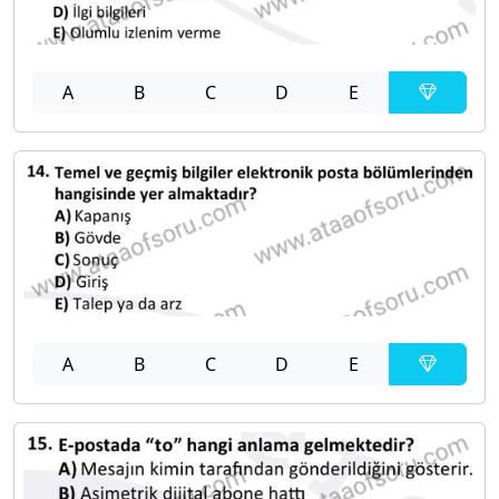
A
B
C
D
E
A
B
C
D
E