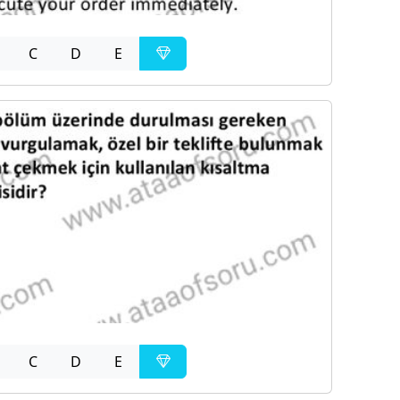
C
D
E
C
D
E