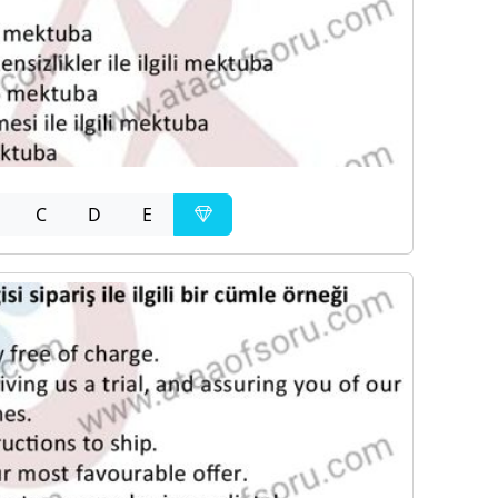
C
D
E