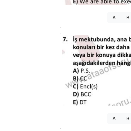
A
B
A
B