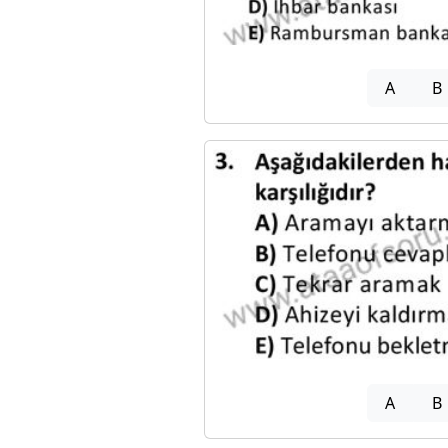
A
B
A
B