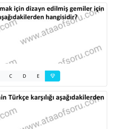
C
D
E