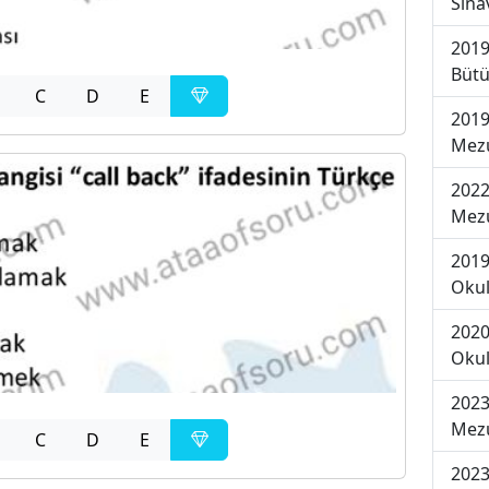
Sına
2019
Bütü
C
D
E
2019
Mezu
2022
Mezu
2019
Okul
2020
Okul
2023
Mezu
C
D
E
2023