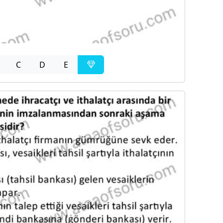
C
D
E