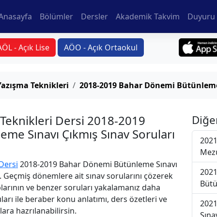
Anasayfa
Bölümler
Dersler
Akademik Takvim
Duyuru 
AÖL - Açık Lise
AÖO - Açık Ortaokul
Yazışma Teknikleri
2018-2019 Bahar Dönemi Bütünleme
 Teknikleri Dersi 2018-2019
Diğe
me Sınavı Çıkmış Sınav Soruları
2021
Mezu
 Dersi
2018-2019 Bahar Dönemi Bütünleme Sınavı
2021
i. Geçmiş dönemlere ait sınav sorularını çözerek
Bütü
plarının ve benzer soruları yakalamanız daha
uları ile beraber konu anlatımı, ders özetleri ve
2021
lara hazrılanabilirsin.
Sına