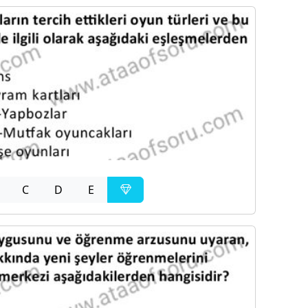
C
D
E