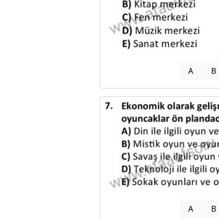
A
B
A
B