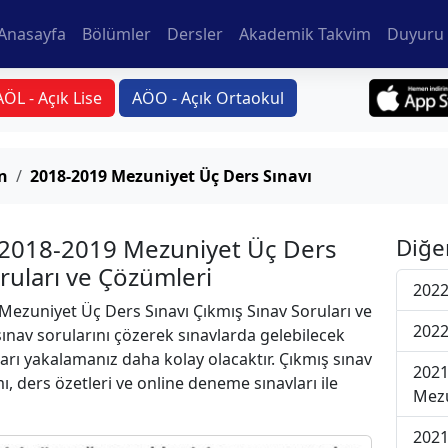
Anasayfa
Bölümler
Dersler
Akademik Takvim
Duyuru 
AÖL - Açık Lise
AÖO - Açık Ortaokul
n
2018-2019 Mezuniyet Üç Ders Sınavı
 2018-2019 Mezuniyet Üç Ders
Diğe
oruları ve Çözümleri
2022
ezuniyet Üç Ders Sınavı Çıkmış Sınav Soruları ve
2022
ınav sorularını çözerek sınavlarda gelebilecek
ları yakalamanız daha kolay olacaktır. Çıkmış sınav
2021
ı, ders özetleri ve online deneme sınavları ile
Mezu
2021