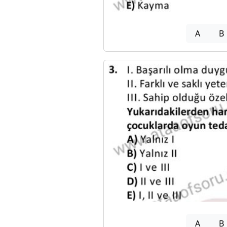
A
B
A
B