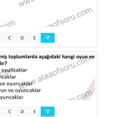
C
D
E
C
D
E