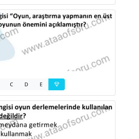
C
D
E