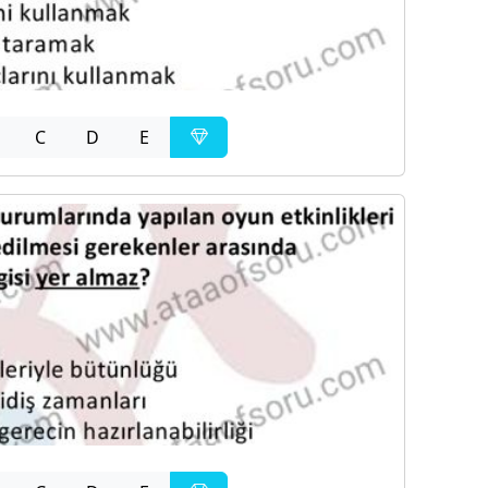
C
D
E