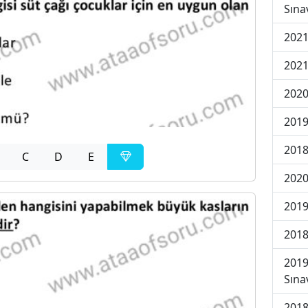
Sına
2021
2021
2020
2019
2018
C
D
E
2020
2019
2018
2019
Sına
2018