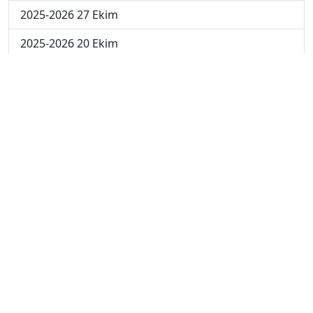
2025-2026 27 Ekim
2025-2026 20 Ekim
2025-2026 13 Ekim
2025-2026 6 Ekim
2024-2025 29 Kasım
2024-2025 28 Kasım
2024-2025 27 Kasım
2024-2025 26 Kasım
2024-2025 25 Kasım
2024-2025 5. Hafta
2024-2025 4. Hafta