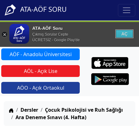
ATA-AÖF SORU
ATA-AÖF Soru
AÇ
Çıkmış Sorular Cepte
ÜCRETSİZ - Google Play'de
AÖF - Anadolu Üniversitesi
AÖL - Açık Lise
AÖO - Açık Ortaokul
Anasayfa
Dersler
Çocuk Psikolojisi ve Ruh Sağlığı
Ara Deneme Sınavı (4. Hafta)