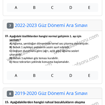
A
B
C
D
E
2022-2023 Güz Dönemi Ara Sınavı
7
A
B
C
D
E
2019-2020 Güz Dönemi Ara Sınavı
8