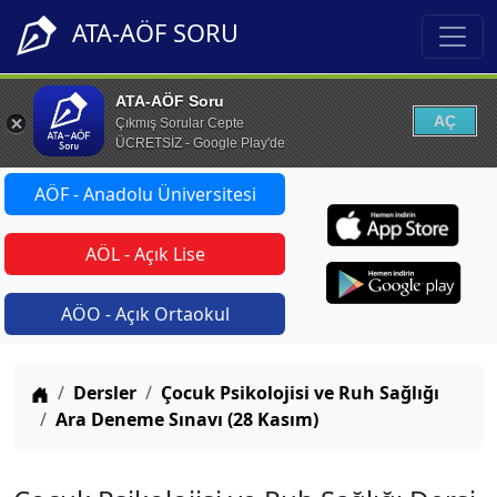
ATA-AÖF SORU
ATA-AÖF Soru
AÇ
Çıkmış Sorular Cepte
ÜCRETSİZ - Google Play'de
AÖF - Anadolu Üniversitesi
AÖL - Açık Lise
AÖO - Açık Ortaokul
Anasayfa
Dersler
Çocuk Psikolojisi ve Ruh Sağlığı
Ara Deneme Sınavı (28 Kasım)