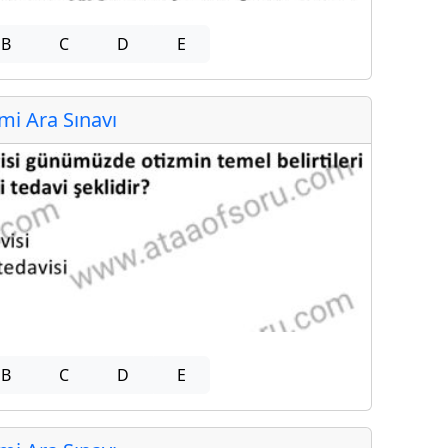
B
C
D
E
i Ara Sınavı
B
C
D
E