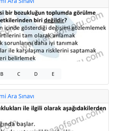
i Ara Sınavı
B
C
D
E
i Ara Sınavı