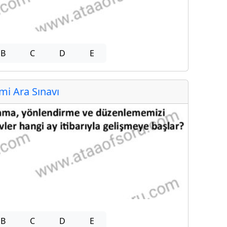
B
C
D
E
i Ara Sınavı
B
C
D
E