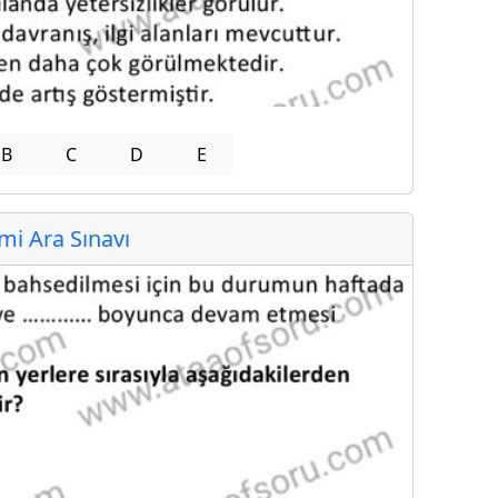
B
C
D
E
i Ara Sınavı