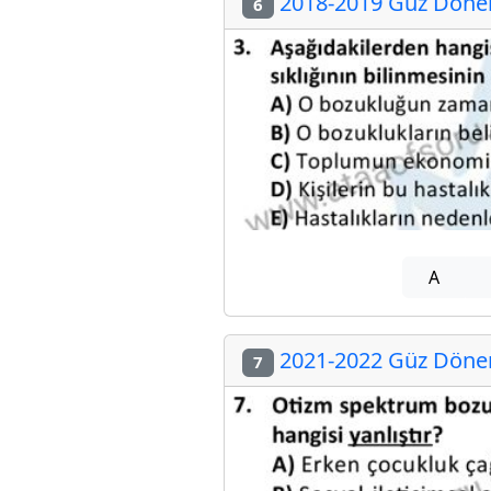
2018-2019 Güz Dönem
6
A
2021-2022 Güz Dönem
7