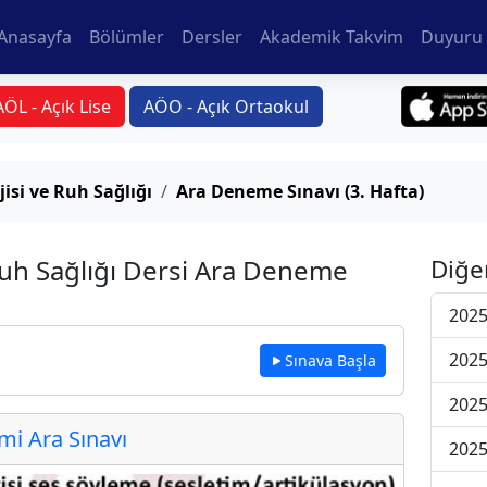
Anasayfa
Bölümler
Dersler
Akademik Takvim
Duyuru 
AÖL - Açık Lise
AÖO - Açık Ortaokul
isi ve Ruh Sağlığı
Ara Deneme Sınavı (3. Hafta)
Ruh Sağlığı Dersi Ara Deneme
Diğe
2025
2025
Sınava Başla
2025
i Ara Sınavı
2025