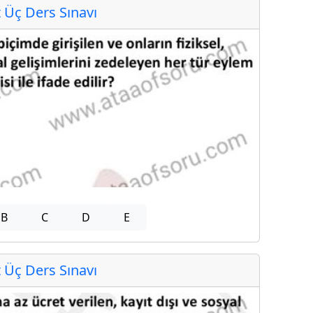
Üç Ders Sınavı
B
C
D
E
Üç Ders Sınavı