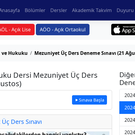
Anasayfa
Bölümler
Dersler
Akademik Takvim
Duyuru 
AÖL - Açık Lise
AÖO - Açık Ortaokul
ı ve Hukuku
Mezuniyet Üç Ders Deneme Sınavı (21 Ağu
uku Dersi Mezuniyet Üç Ders
Diğe
Dene
ustos)
2024
Sınava Başla
2024
2024
Üç Ders Sınavı
2024