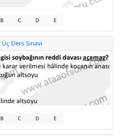
B
C
D
E
Üç Ders Sınavı
B
C
D
E