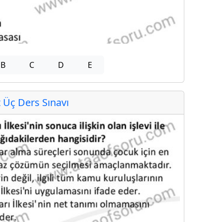
B
C
D
E
Üç Ders Sınavı