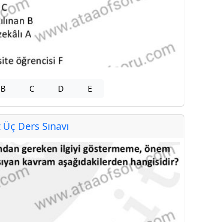
B
C
D
E
Üç Ders Sınavı