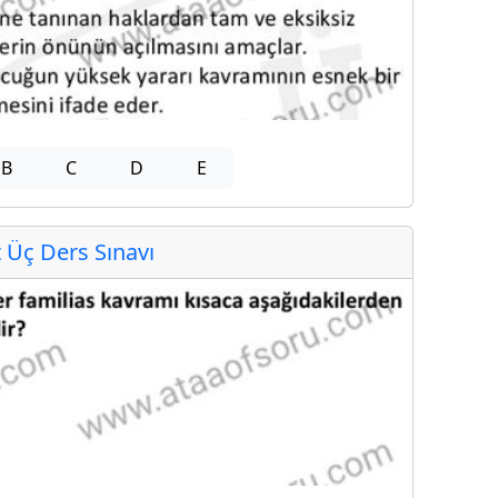
B
C
D
E
Üç Ders Sınavı