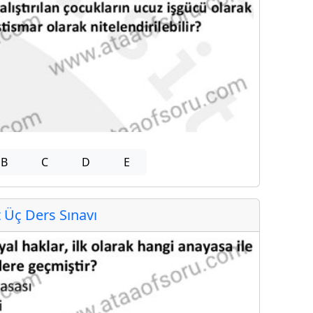
B
C
D
E
Üç Ders Sınavı