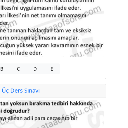
B
C
D
E
Üç Ders Sınavı