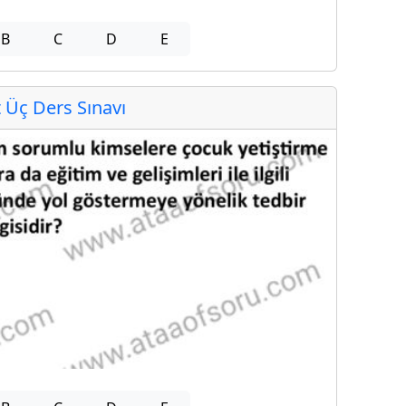
B
C
D
E
Üç Ders Sınavı