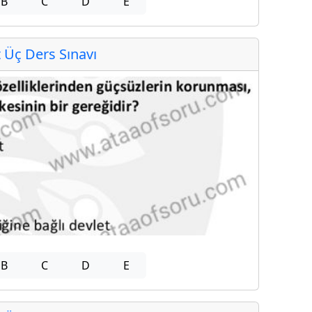
B
C
D
E
Üç Ders Sınavı
B
C
D
E