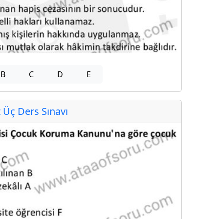
B
C
D
E
Üç Ders Sınavı