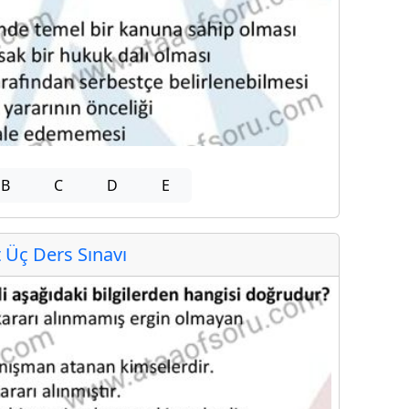
B
C
D
E
Üç Ders Sınavı