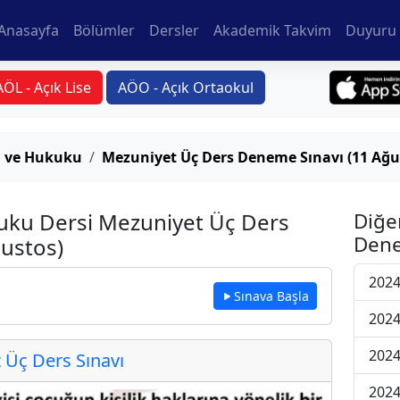
Anasayfa
Bölümler
Dersler
Akademik Takvim
Duyuru 
AÖL - Açık Lise
AÖO - Açık Ortaokul
ı ve Hukuku
Mezuniyet Üç Ders Deneme Sınavı (11 Ağu
uku Dersi Mezuniyet Üç Ders
Diğe
Dene
ustos)
2024
Sınava Başla
2024
2024
Üç Ders Sınavı
2024