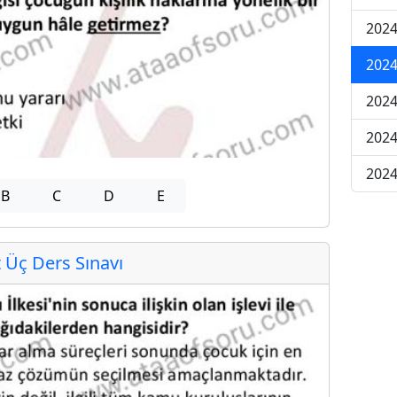
2024
2024
2024
202
202
B
C
D
E
Üç Ders Sınavı