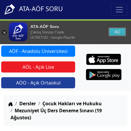
ATA-AÖF SORU
ATA-AÖF Soru
AÇ
Çıkmış Sorular Cepte
ÜCRETSİZ - Google Play'de
AÖF - Anadolu Üniversitesi
AÖL - Açık Lise
AÖO - Açık Ortaokul
Anasayfa
Dersler
Çocuk Hakları ve Hukuku
Mezuniyet Üç Ders Deneme Sınavı (19
Ağustos)